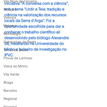
Vila Nova de Cerveira
iniciativa “À conversa com a ciência”, 
sob o tema “Urdir a Teia: tradição e 
Monção
ciência na valorização dos recursos 
Valença
locais da Serra d’Arga”. Foi a 
Melgaço
oportunidade escolhida para dar a 
conhecer o trabalho científico ali 
Montalegre
desenvolvido pelo biólogo Alexandre 
Cabeceiras de Basto
Sá, mestrando na Universidade do 
Minho e bolseiro de investigação no 
Terras de Bouro
IPVC.
Póvoa de Lanhoso
Vieira do Minho
Vila Verde
Braga
Barcelos
Regional
Nacional