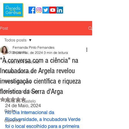
Post
Todos posts
Fernanda Pinto Fernandes
Todos posts
24 de mai. de 2024
3 min de leitura
"À conversa com a ciência" na
Arcos de Valdevez
Incubadora de Argela revelou
Ponte da Barca
investigação científica e riqueza
Ponte de Lima
florística da Serra d'Arga
Paredes de Coura
Avaliado com NaN de 5 estrelas.
Viana do Castelo
24 de Maio, 2024
Gerês
No Dia Internacional da 
Biodiversidade, a Incubadora Verde 
Caminha
foi o local escolhido para a primeira 