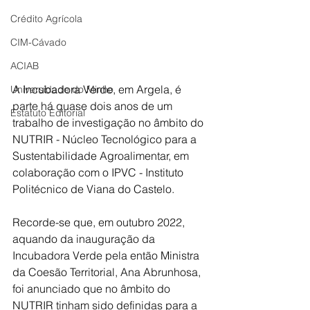
Crédito Agrícola
CIM-Cávado
ACIAB
A Incubadora Verde, em Argela, é 
Universidade do Minho
parte há quase dois anos de um 
Estatuto Editorial
trabalho de investigação no âmbito do 
NUTRIR - Núcleo Tecnológico para a 
Sustentabilidade Agroalimentar, em 
colaboração com o IPVC - Instituto 
Politécnico de Viana do Castelo.
Recorde-se que, em outubro 2022, 
aquando da inauguração da 
Incubadora Verde pela então Ministra 
da Coesão Territorial, Ana Abrunhosa, 
foi anunciado que no âmbito do 
NUTRIR tinham sido definidas para a 