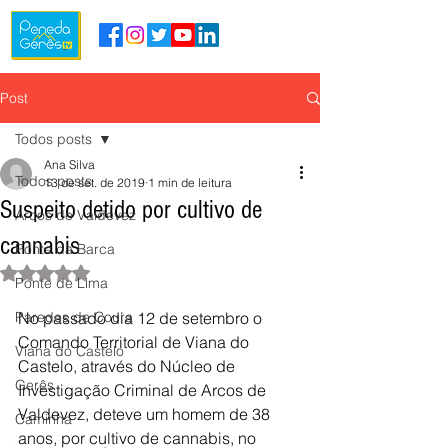
Post
Todos posts
Ana Silva
Todos posts
13 de set. de 2019
1 min de leitura
Suspeito detido por cultivo de
Arcos de Valdevez
cannabis
Ponte da Barca
Avaliado com NaN de 5 estrelas.
Ponte de Lima
Paredes de Coura
No passado dia 12 de setembro o 
Comando Territorial de Viana do 
Viana do Castelo
Castelo, através do Núcleo de 
Gerês
Investigação Criminal de Arcos de 
Valdevez, deteve um homem de 38 
Caminha
anos, por cultivo de cannabis, no 