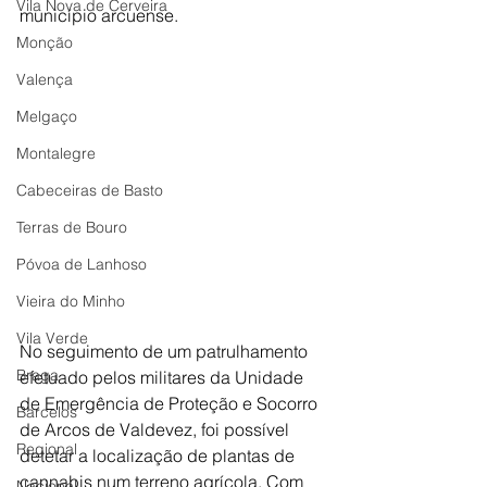
Vila Nova de Cerveira
município arcuense.
Monção
Valença
Melgaço
Montalegre
Cabeceiras de Basto
Terras de Bouro
Póvoa de Lanhoso
Vieira do Minho
Vila Verde
No seguimento de um patrulhamento 
Braga
efetuado pelos militares da Unidade 
de Emergência de Proteção e Socorro 
Barcelos
de Arcos de Valdevez, foi possível 
Regional
detetar a localização de plantas de 
cannabis num terreno agrícola. Com 
Nacional