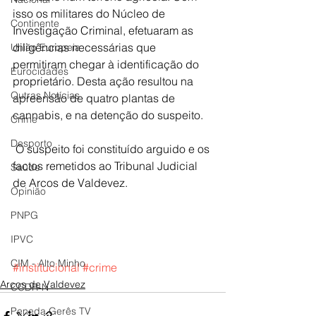
isso os militares do Núcleo de 
Continente
Investigação Criminal, efetuaram as 
diligências necessárias que 
União Europeia
permitiram chegar à identificação do 
Eurocidades
proprietário. Desta ação resultou na 
Outras Notícias
apreensão de quatro plantas de 
cannabis, e na detenção do suspeito.
Crime
Desporto
 O suspeito foi constituído arguido e os 
factos remetidos ao Tribunal Judicial 
Saúde
de Arcos de Valdevez.
Opinião
PNPG
IPVC
CIM - Alto Minho
#institucional
#crime
Arcos de Valdevez
CCDR-N
Peneda Gerês TV