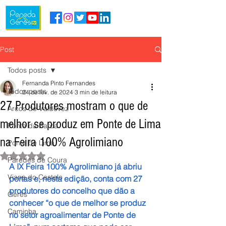
Post
Todos posts
Fernanda Pinto Fernandes
Todos posts
24 de fev. de 2024
3 min de leitura
27 Produtores mostram o que de
Arcos de Valdevez
melhor se produz em Ponte de Lima
Ponte da Barca
na Feira 100% Agrolimiano
Ponte de Lima
Avaliado com NaN de 5 estrelas.
Paredes de Coura
A IX Feira 100% Agrolimiano já abriu 
Viana do Castelo
portas e, nesta edição, conta com 27 
produtores do concelho que dão a 
Gerês
conhecer “o que de melhor se produz 
Caminha
no setor agroalimentar de Ponte de 