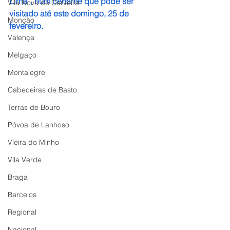
Lima”, num certame que pode ser 
Vila Nova de Cerveira
visitado até este domingo, 25 de 
Monção
fevereiro.
Valença
Melgaço
Montalegre
Cabeceiras de Basto
Terras de Bouro
Póvoa de Lanhoso
Vieira do Minho
Vila Verde
Braga
Barcelos
Regional
Nacional