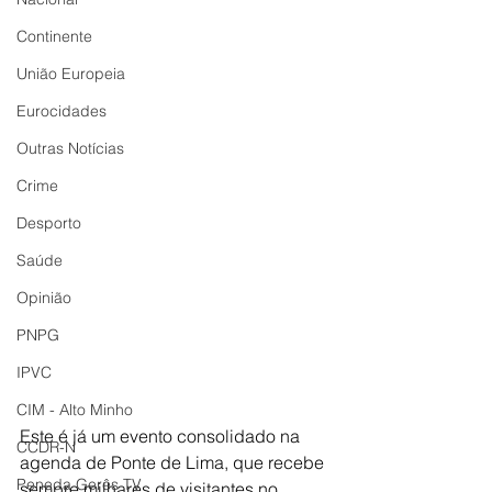
Continente
União Europeia
Eurocidades
Outras Notícias
Crime
Desporto
Saúde
Opinião
PNPG
IPVC
CIM - Alto Minho
Este é já um evento consolidado na 
CCDR-N
agenda de Ponte de Lima, que recebe 
Peneda Gerês TV
sempre milhares de visitantes no 