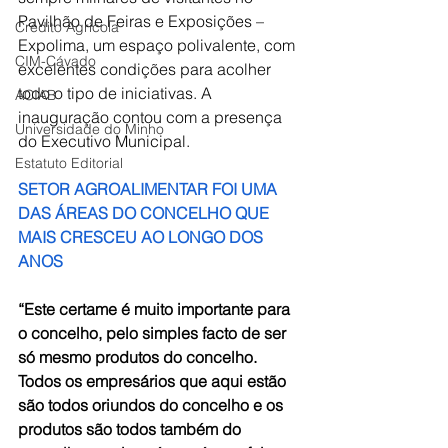
Pavilhão de Feiras e Exposições – 
Crédito Agrícola
Expolima, um espaço polivalente, com 
CIM-Cávado
excelentes condições para acolher 
todo o tipo de iniciativas. A 
ACIAB
inauguração contou com a presença 
Universidade do Minho
do Executivo Municipal.
Estatuto Editorial
SETOR AGROALIMENTAR FOI UMA 
DAS ÁREAS DO CONCELHO QUE 
MAIS CRESCEU AO LONGO DOS 
ANOS
“Este certame é muito importante para 
o concelho, pelo simples facto de ser 
só mesmo produtos do concelho. 
Todos os empresários que aqui estão 
são todos oriundos do concelho e os 
produtos são todos também do 