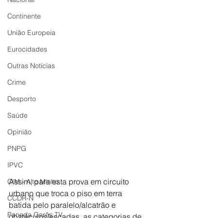
Continente
União Europeia
Eurocidades
Outras Notícias
Crime
Desporto
Saúde
Opinião
PNPG
IPVC
Assim, para esta prova em circuito 
CIM - Alto Minho
urbano que troca o piso em terra 
CCDR-N
batida pelo paralelo/alcatrão e 
Peneda Gerês TV
obstáculos/escadas, as categorias de 