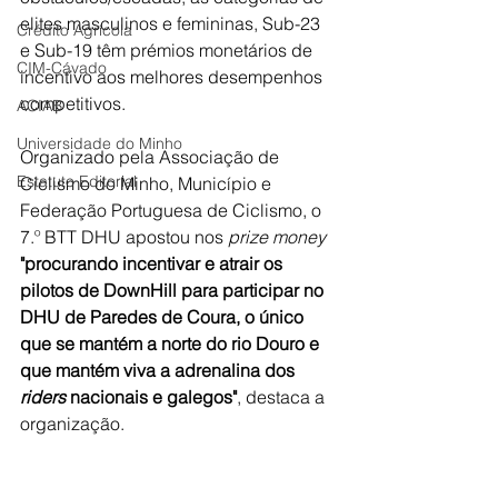
elites masculinos e femininas, Sub-23 
Crédito Agrícola
e Sub-19 têm prémios monetários de 
CIM-Cávado
incentivo aos melhores desempenhos 
competitivos.
ACIAB
Universidade do Minho
Organizado pela Associação de 
Estatuto Editorial
Ciclismo do Minho, Município e 
Federação Portuguesa de Ciclismo, o 
7.º BTT DHU apostou nos 
prize money
"procurando incentivar e atrair os 
pilotos de DownHill para participar no 
DHU de Paredes de Coura, o único 
que se mantém a norte do rio Douro e 
que mantém viva a adrenalina dos 
riders
 nacionais e galegos"
, destaca a 
organização.