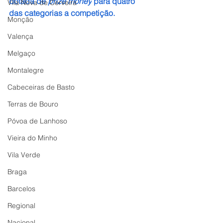
dotada de 
prize money
 para quatro 
Vila Nova de Cerveira
das categorias a competição.
Monção
Valença
Melgaço
Montalegre
Cabeceiras de Basto
Terras de Bouro
Póvoa de Lanhoso
Vieira do Minho
Vila Verde
Braga
Barcelos
Regional
Nacional