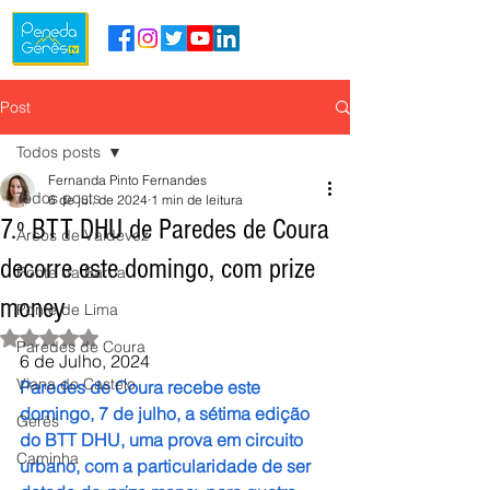
Post
Todos posts
Fernanda Pinto Fernandes
Todos posts
6 de jul. de 2024
1 min de leitura
7.º BTT DHU de Paredes de Coura
Arcos de Valdevez
decorre este domingo, com prize
Ponte da Barca
money
Ponte de Lima
Avaliado com NaN de 5 estrelas.
Paredes de Coura
6 de Julho, 2024
Viana do Castelo
Paredes de Coura recebe este 
domingo, 7 de julho, a sétima edição 
Gerês
do BTT DHU, uma prova em circuito 
Caminha
urbano, com a particularidade de ser 