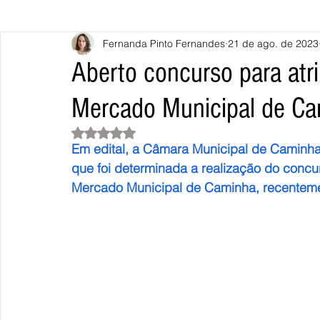
Fernanda Pinto Fernandes
21 de ago. de 2023
Caminha
Vila Nova de Cerveira
Monção
Valença
Aberto concurso para atr
Mercado Municipal de C
Terras de Bouro
Póvoa de Lanhoso
Vieira do Minho
Avaliado com NaN de 5 estrelas.
Em edital, a Câmara Municipal de Caminha 
Continente
União Europeia
Eurocidades
Outras Not
que foi determinada a realização do concu
Mercado Municipal de Caminha, recenteme