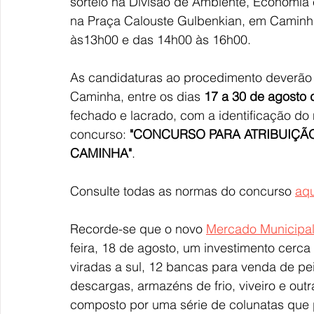
sorteio na Divisão de Ambiente, Economia
na Praça Calouste Gulbenkian, em Caminha
às13h00 e das 14h00 às 16h00. 
As candidaturas ao procedimento deverão
Caminha, entre os dias 
17 a 30 de agosto 
fechado e lacrado, com a identificação d
concurso: 
"CONCURSO PARA ATRIBUIÇÃ
CAMINHA"
. 
Consulte todas as normas do concurso 
aqu
Recorde-se que o novo 
Mercado Municipal
feira, 18 de agosto, um investimento cerca
viradas a sul, 12 bancas para venda de pei
descargas, armazéns de frio, viveiro e out
composto por uma série de colunatas que 