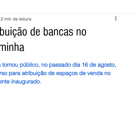
2 min de leitura
Melgaço
Montalegre
Cabeceiras de Basto
ibuição de bancas no
aminha
Vila Verde
Braga
Barcelos
Regional
Nacional
tornou público, no passado dia 16 de agosto,  
ícias
Crime
Desporto
Saúde
Opinião
PNPG
rso para atribuição de espaços de venda no 
nte inaugurado.