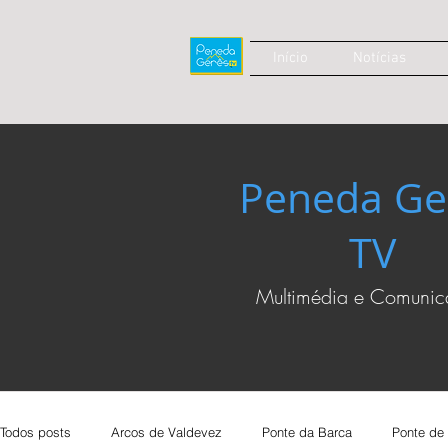
Início
Notícias
Peneda Ge
TV
Multimédia e Comuni
Todos posts
Arcos de Valdevez
Ponte da Barca
Ponte de