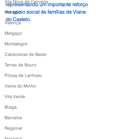
Vila Nova de Cerveira
representando um importante reforço 
no apoio social às famílias de Viana 
Monção
do Castelo.
Valença
Melgaço
Montalegre
Cabeceiras de Basto
Terras de Bouro
Póvoa de Lanhoso
Vieira do Minho
Vila Verde
Braga
Barcelos
Regional
Nacional