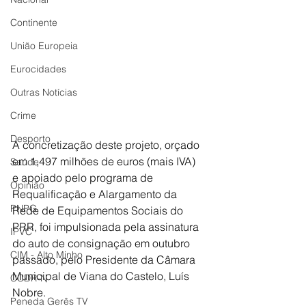
Continente
União Europeia
Eurocidades
Outras Notícias
Crime
Desporto
A concretização deste projeto, orçado 
em 1,497 milhões de euros (mais IVA) 
Saúde
e apoiado pelo programa de 
Opinião
Requalificação e Alargamento da 
PNPG
Rede de Equipamentos Sociais do 
PRR, foi impulsionada pela assinatura 
IPVC
do auto de consignação em outubro 
CIM - Alto Minho
passado, pelo Presidente da Câmara 
Municipal de Viana do Castelo, Luís 
CCDR-N
Nobre.
Peneda Gerês TV