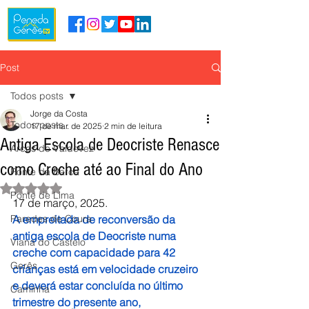
Post
Todos posts
Jorge da Costa
Todos posts
17 de mar. de 2025
2 min de leitura
Antiga Escola de Deocriste Renasce
Arcos de Valdevez
como Creche até ao Final do Ano
Ponte da Barca
Avaliado com NaN de 5 estrelas.
Ponte de Lima
17 de março, 2025.
Paredes de Coura
A empreitada de reconversão da 
antiga escola de Deocriste numa 
Viana do Castelo
creche com capacidade para 42 
Gerês
crianças está em velocidade cruzeiro 
e deverá estar concluída no último 
Caminha
trimestre do presente ano, 