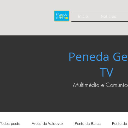
Início
Notícias
Peneda Ge
TV
Multimédia e Comuni
Todos posts
Arcos de Valdevez
Ponte da Barca
Ponte de