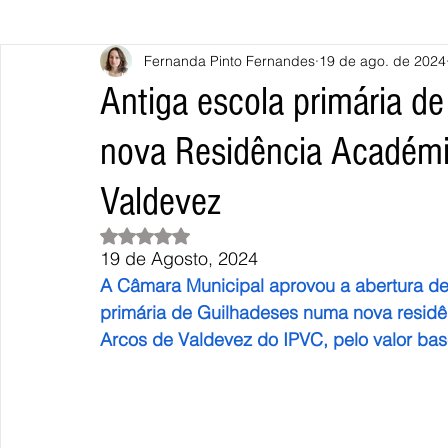
Fernanda Pinto Fernandes
19 de ago. de 2024
Caminha
Vila Nova de Cerveira
Monção
Valença
Antiga escola primária de
nova Residência Académi
Terras de Bouro
Póvoa de Lanhoso
Vieira do Minho
Valdevez
Continente
União Europeia
Eurocidades
Outras Not
Avaliado com NaN de 5 estrelas.
19 de Agosto, 2024
A Câmara Municipal aprovou a abertura de 
primária de Guilhadeses numa nova residên
Arcos de Valdevez do IPVC, pelo valor base