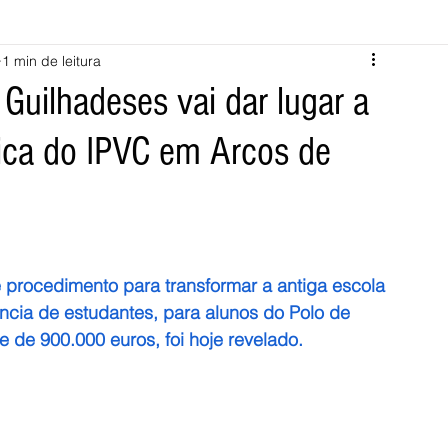
1 min de leitura
Melgaço
Montalegre
Cabeceiras de Basto
 Guilhadeses vai dar lugar a
ca do IPVC em Arcos de
Vila Verde
Braga
Barcelos
Regional
Nacional
ícias
Crime
Desporto
Saúde
Opinião
PNPG
procedimento para transformar a antiga escola 
cia de estudantes, para alunos do Polo de 
 de 900.000 euros, foi hoje revelado.