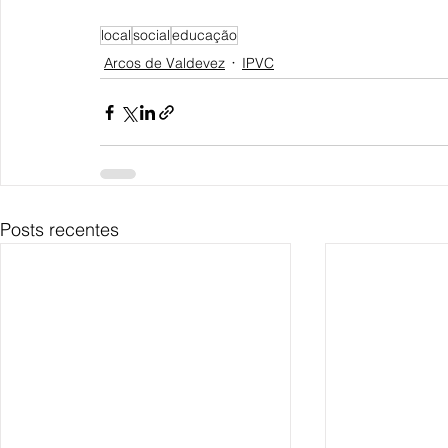
local
social
educação
Arcos de Valdevez
IPVC
Posts recentes