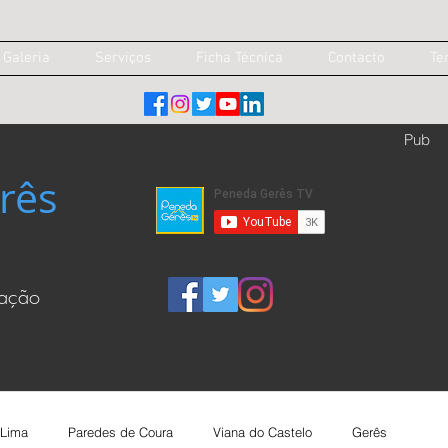
Galeria
Serviços
Ficha Técnica
Contacto
Te
Pub
rês
cação
 Lima
Paredes de Coura
Viana do Castelo
Gerês