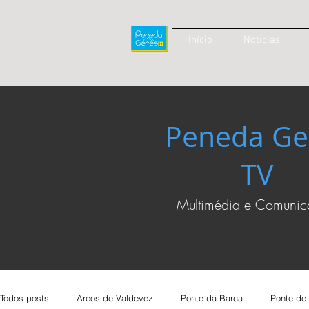
Início
Notícias
Peneda Ge
TV
Multimédia e Comuni
Todos posts
Arcos de Valdevez
Ponte da Barca
Ponte de