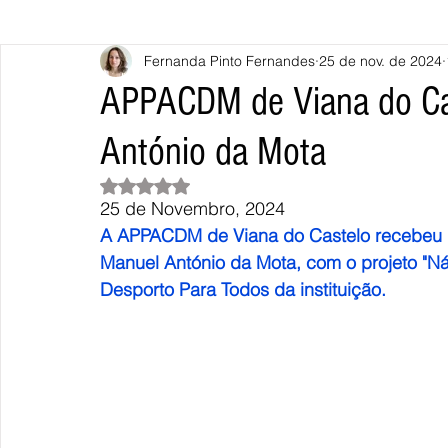
Fernanda Pinto Fernandes
25 de nov. de 2024
Caminha
Vila Nova de Cerveira
Monção
Valença
APPACDM de Viana do Ca
António da Mota
Terras de Bouro
Póvoa de Lanhoso
Vieira do Minho
Avaliado com NaN de 5 estrelas.
25 de Novembro, 2024
Continente
União Europeia
Eurocidades
Outras Not
A APPACDM de Viana do Castelo recebeu 
Manuel António da Mota, com o projeto "Ná
Desporto Para Todos da instituição.