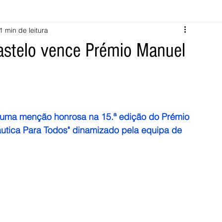
1 min de leitura
Melgaço
Montalegre
Cabeceiras de Basto
stelo vence Prémio Manuel
Vila Verde
Braga
Barcelos
Regional
Nacional
ícias
Crime
Desporto
Saúde
Opinião
PNPG
uma menção honrosa na 15.ª edição do Prémio 
utica Para Todos" dinamizado pela equipa de 