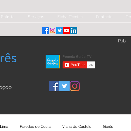
Galeria
Serviços
Ficha Técnica
Contacto
Te
Pub
rês
cação
 Lima
Paredes de Coura
Viana do Castelo
Gerês