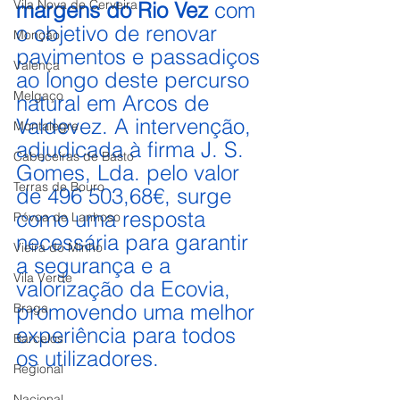
Vila Nova de Cerveira
margens do Rio Vez
 com 
o objetivo de renovar 
Monção
pavimentos e passadiços 
Valença
ao longo deste percurso 
Melgaço
natural em Arcos de 
Valdevez. A intervenção, 
Montalegre
adjudicada à firma J. S. 
Cabeceiras de Basto
Gomes, Lda. pelo valor 
Terras de Bouro
de 496 503,68€, surge 
como uma resposta 
Póvoa de Lanhoso
necessária para garantir 
Vieira do Minho
a segurança e a 
Vila Verde
valorização da Ecovia, 
promovendo uma melhor 
Braga
experiência para todos 
Barcelos
os utilizadores.
Regional
Nacional