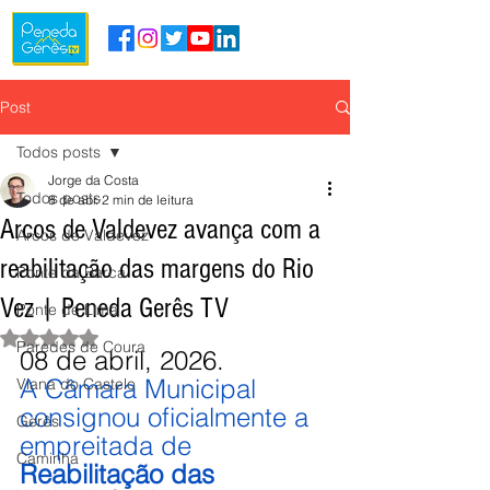
Post
Todos posts
Jorge da Costa
Todos posts
8 de abr.
2 min de leitura
Arcos de Valdevez avança com a
Arcos de Valdevez
reabilitação das margens do Rio
Ponte da Barca
Vez | Peneda Gerês TV
Ponte de Lima
Avaliado com NaN de 5 estrelas.
Paredes de Coura
08 de abril, 2026.
A Câmara Municipal 
Viana do Castelo
consignou oficialmente a 
Gerês
empreitada de 
Caminha
Reabilitação das 