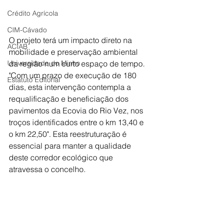
Crédito Agrícola
CIM-Cávado
O projeto terá um impacto direto na 
ACIAB
mobilidade e preservação ambiental 
Universidade do Minho
da região num curto espaço de tempo. 
"Com um prazo de execução de 180 
Estatuto Editorial
dias, esta intervenção contempla a 
requalificação e beneficiação dos 
pavimentos da Ecovia do Rio Vez, nos 
troços identificados entre o km 13,40 e 
o km 22,50". Esta reestruturação é 
essencial para manter a qualidade 
deste corredor ecológico que 
atravessa o concelho.