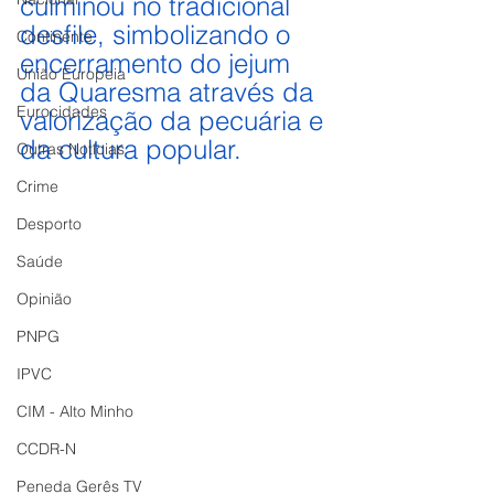
culminou no tradicional 
desfile, simbolizando o 
Continente
encerramento do jejum 
União Europeia
da Quaresma através da 
Eurocidades
valorização da pecuária e 
da cultura popular.
Outras Notícias
Crime
Desporto
Saúde
Opinião
PNPG
IPVC
CIM - Alto Minho
CCDR-N
Peneda Gerês TV