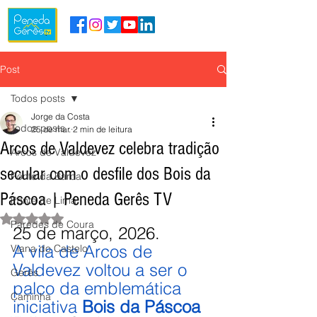
Post
Todos posts
Jorge da Costa
Todos posts
25 de mar.
2 min de leitura
Arcos de Valdevez celebra tradição
Arcos de Valdevez
secular com o desfile dos Bois da
Ponte da Barca
Páscoa | Peneda Gerês TV
Ponte de Lima
Avaliado com NaN de 5 estrelas.
Paredes de Coura
25 de março, 2026.
A vila de Arcos de 
Viana do Castelo
Valdevez voltou a ser o 
Gerês
palco da emblemática 
Caminha
iniciativa 
Bois da Páscoa 