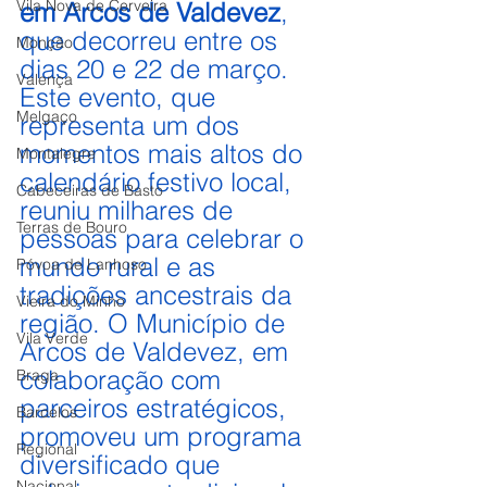
Vila Nova de Cerveira
em Arcos de Valdevez
, 
que decorreu entre os 
Monção
dias 20 e 22 de março. 
Valença
Este evento, que 
Melgaço
representa um dos 
momentos mais altos do 
Montalegre
calendário festivo local, 
Cabeceiras de Basto
reuniu milhares de 
Terras de Bouro
pessoas para celebrar o 
mundo rural e as 
Póvoa de Lanhoso
tradições ancestrais da 
Vieira do Minho
região. O Município de 
Vila Verde
Arcos de Valdevez, em 
colaboração com 
Braga
parceiros estratégicos, 
Barcelos
promoveu um programa 
Regional
diversificado que 
Nacional