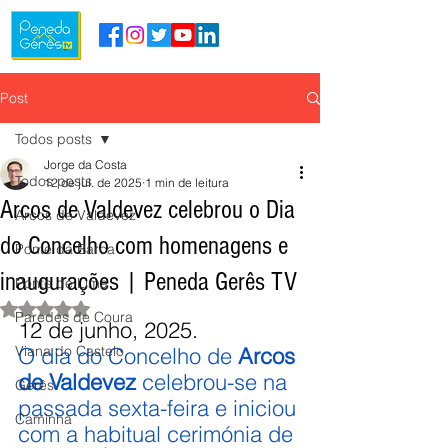
Post
Todos posts
Jorge da Costa
Todos posts
12 de jul. de 2025
1 min de leitura
Arcos de Valdevez celebrou o Dia
Arcos de Valdevez
do Concelho com homenagens e
Ponte da Barca
inaugurações | Peneda Gerês TV
Ponte de Lima
Avaliado com NaN de 5 estrelas.
Paredes de Coura
12 de junho, 2025.
Viana do Castelo
O dia do Concelho de 
Arcos 
de Valdevez
 celebrou-se na 
Gerês
passada sexta-feira e iniciou 
Caminha
com a habitual cerimónia de 