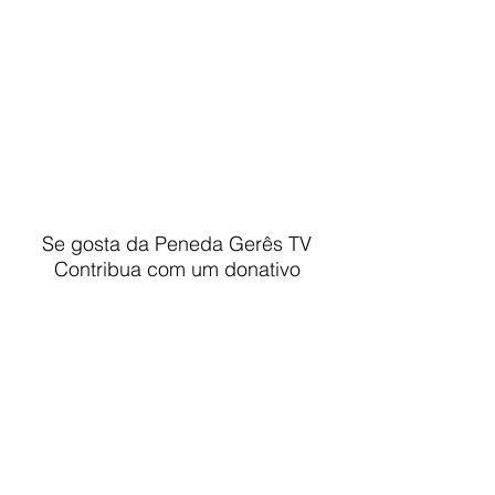
Se gosta da Peneda Gerês TV
Contribua com um donativo
Faça parte da nossa lista de emails
Nunca perca uma atualização