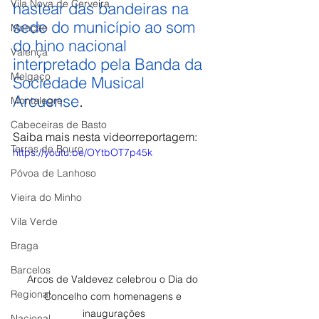
Vila Nova de Cerveira
hastear das bandeiras na 
sede do município ao som 
Monção
do hino nacional 
Valença
interpretado pela Banda da 
Melgaço
Sociedade Musical 
Arcuense
.
Montalegre
Cabeceiras de Basto
Saiba mais nesta videorreportagem:
Terras de Bouro
https://youtu.be/OYtbOT7p45k
Póvoa de Lanhoso
Vieira do Minho
Vila Verde
Braga
Barcelos
Arcos de Valdevez celebrou o Dia do 
Regional
Concelho com homenagens e 
inaugurações
Nacional