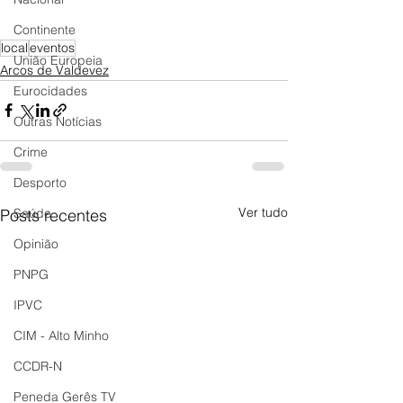
Continente
local
eventos
União Europeia
Arcos de Valdevez
Eurocidades
Outras Notícias
Crime
Desporto
Ver tudo
Posts recentes
Saúde
Opinião
PNPG
IPVC
CIM - Alto Minho
CCDR-N
Peneda Gerês TV