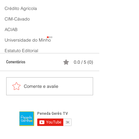
Crédito Agrícola
CIM-Cávado
ACIAB
Universidade do Minho
Estatuto Editorial
0.0 / 5 (0)
Comentários
Comente e avalie
Celina Peneda vice-campeã de
XXI Feira de Santiago
Portugal e Juliana Galvão no
tradições e mundo ru
pódio em Lisboa | Peneda Gerês
Sistelo | Peneda Ger
TV
Publicidade