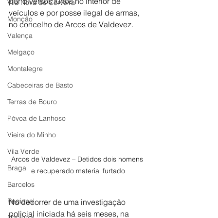
por diversos furtos no interior de 
Vila Nova de Cerveira
veículos e por posse ilegal de armas, 
Monção
no concelho de Arcos de Valdevez.
Valença
Melgaço
Montalegre
Cabeceiras de Basto
Terras de Bouro
Póvoa de Lanhoso
Vieira do Minho
Vila Verde
Arcos de Valdevez – Detidos dois homens 
Braga
e recuperado material furtado
Barcelos
Regional
No decorrer de uma investigação 
policial iniciada há seis meses, na 
Nacional