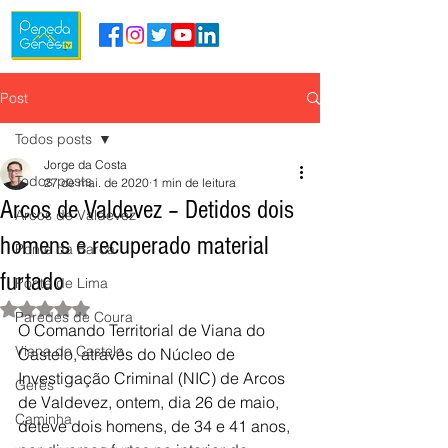
Post
Todos posts
Jorge da Costa
Todos posts
27 de mai. de 2020
1 min de leitura
Arcos de Valdevez – Detidos dois
Arcos de Valdevez
homens e recuperado material
Ponte da Barca
furtado
Ponte de Lima
Avaliado com NaN de 5 estrelas.
Paredes de Coura
O Comando Territorial de Viana do 
Viana do Castelo
Castelo, através do Núcleo de 
Investigação Criminal (NIC) de Arcos 
Gerês
de Valdevez, ontem, dia 26 de maio, 
Caminha
deteve dois homens, de 34 e 41 anos, 