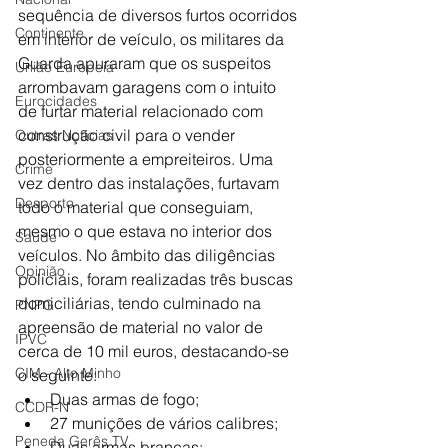
sequência de diversos furtos ocorridos 
Continente
em interior de veículo, os militares da 
Guarda apuraram que os suspeitos 
União Europeia
arrombavam garagens com o intuito 
Eurocidades
de furtar material relacionado com 
construção civil para o vender 
Outras Notícias
posteriormente a empreiteiros. Uma 
Crime
vez dentro das instalações, furtavam 
Desporto
todo o material que conseguiam, 
mesmo o que estava no interior dos 
Saúde
veículos. No âmbito das diligências 
Opinião
policiais, foram realizadas três buscas 
domiciliárias, tendo culminado na 
PNPG
apreensão de material no valor de 
IPVC
cerca de 10 mil euros, destacando-se 
CIM - Alto Minho
o seguinte:
Duas armas de fogo;
CCDR-N
27 munições de vários calibres;
Peneda Gerês TV
Duas armas brancas;