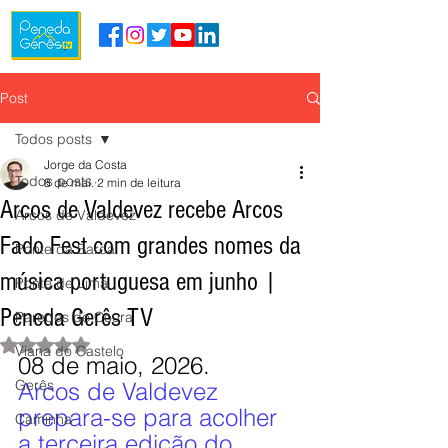
Post
Todos posts
Jorge da Costa
Todos posts
8 de mai.
2 min de leitura
Arcos de Valdevez recebe Arcos
Arcos de Valdevez
Fado Fest com grandes nomes da
Ponte da Barca
música portuguesa em junho |
Ponte de Lima
Peneda Gerês TV
Paredes de Coura
Avaliado com NaN de 5 estrelas.
Viana do Castelo
08 de maio, 2026.
Gerês
Arcos de Valdevez 
prepara-se para acolher 
Caminha
a terceira edição do 