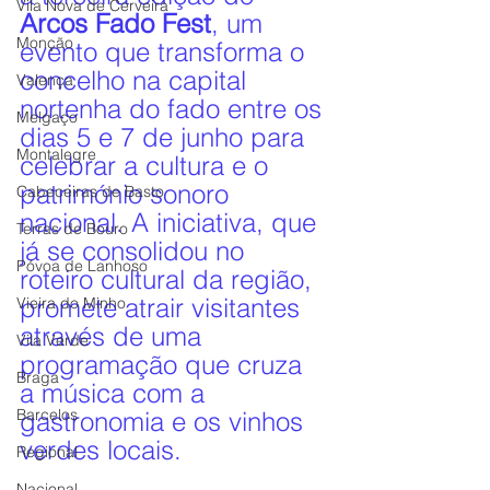
Vila Nova de Cerveira
Arcos Fado Fest
, um 
Monção
evento que transforma o 
concelho na capital 
Valença
nortenha do fado entre os 
Melgaço
dias 5 e 7 de junho para 
Montalegre
celebrar a cultura e o 
património sonoro 
Cabeceiras de Basto
nacional. A iniciativa, que 
Terras de Bouro
já se consolidou no 
Póvoa de Lanhoso
roteiro cultural da região, 
promete atrair visitantes 
Vieira do Minho
através de uma 
Vila Verde
programação que cruza 
Braga
a música com a 
Barcelos
gastronomia e os vinhos 
verdes locais.
Regional
Nacional