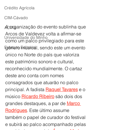
Crédito Agrícola
CIM-Cávado
A organização do evento sublinha que 
ACIAB
Arcos de Valdevez volta a afirmar-se 
Universidade do Minho
como um palco privilegiado para este 
Estatuto Editorial
género musical, sendo este um evento 
único no Norte do país que valoriza 
este património sonoro e cultural, 
reconhecido mundialmente. O cartaz 
deste ano conta com nomes 
consagrados que atuarão no palco 
principal. A fadista 
Raquel Tavares
 e o 
músico 
Ricardo Ribeiro
 são dois dos 
grandes destaques, a par de 
Marco 
Rodrigues
. Este último assume 
também o papel de curador do festival 
e subirá ao palco acompanhado pelas 