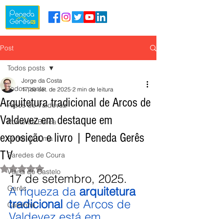
Post
Todos posts
Jorge da Costa
Todos posts
17 de set. de 2025
2 min de leitura
Arquitetura tradicional de Arcos de
Arcos de Valdevez
Valdevez em destaque em
Ponte da Barca
exposição e livro | Peneda Gerês
Ponte de Lima
TV
Paredes de Coura
Avaliado com NaN de 5 estrelas.
Viana do Castelo
17 de setembro, 2025.
Gerês
A riqueza da 
arquitetura 
tradicional
 de Arcos de 
Caminha
Valdevez está em 