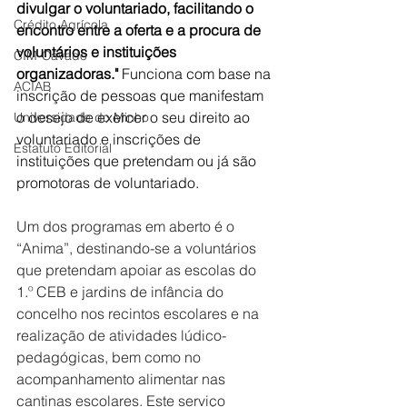
divulgar o voluntariado, facilitando o 
Crédito Agrícola
encontro entre a oferta e a procura de 
voluntários e instituições 
CIM-Cávado
organizadoras." 
Funciona com base na 
ACIAB
inscrição de pessoas que manifestam 
o desejo de exercer o seu direito ao 
Universidade do Minho
voluntariado e inscrições de 
Estatuto Editorial
instituições que pretendam ou já são 
promotoras de voluntariado.
Um dos programas em aberto é o 
“Anima”, destinando-se a voluntários 
que pretendam apoiar as escolas do 
1.º CEB e jardins de infância do 
concelho nos recintos escolares e na 
realização de atividades lúdico-
pedagógicas, bem como no 
acompanhamento alimentar nas 
cantinas escolares. Este serviço 