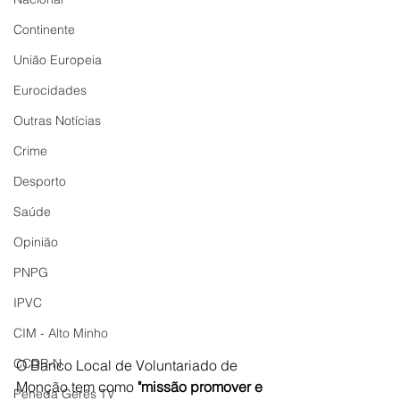
Continente
União Europeia
Eurocidades
Outras Notícias
Crime
Desporto
Saúde
Opinião
PNPG
IPVC
CIM - Alto Minho
CCDR-N
O Banco Local de Voluntariado de 
Monção tem como 
"missão promover e 
Peneda Gerês TV