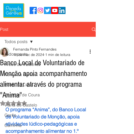
Post
Todos posts
Fernanda Pinto Fernandes
Todos posts
18 de mar. de 2024
1 min de leitura
Banco Local de Voluntariado de
Arcos de Valdevez
Monção apoia acompanhamento
Ponte da Barca
alimentar através do programa
Ponte de Lima
"Anima"
Paredes de Coura
Avaliado com NaN de 5 estrelas.
Viana do Castelo
O programa “Anima”, do Banco Local 
Gerês
de Voluntariado de Monção, apoia 
atividades lúdico-pedagógicas e 
Caminha
acompanhamento alimentar no 1.º 