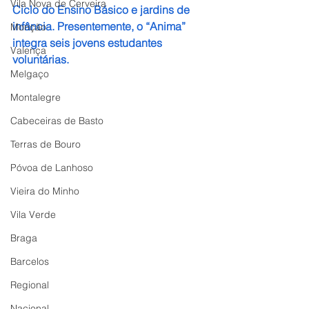
Vila Nova de Cerveira
Ciclo do Ensino Básico e jardins de 
infância. Presentemente, o “Anima” 
Monção
integra seis jovens estudantes 
Valença
voluntárias.
Melgaço
Montalegre
Cabeceiras de Basto
Terras de Bouro
Póvoa de Lanhoso
Vieira do Minho
Vila Verde
Braga
Barcelos
Regional
Nacional