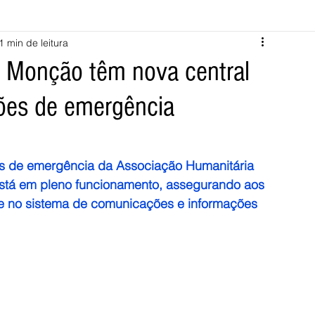
1 min de leitura
Melgaço
Montalegre
Cabeceiras de Basto
e Monção têm nova central
ções de emergência
Vila Verde
Braga
Barcelos
Regional
Nacional
ícias
Crime
Desporto
Saúde
Opinião
PNPG
es de emergência da Associação Humanitária 
stá em pleno funcionamento, assegurando aos 
e no sistema de comunicações e informações 