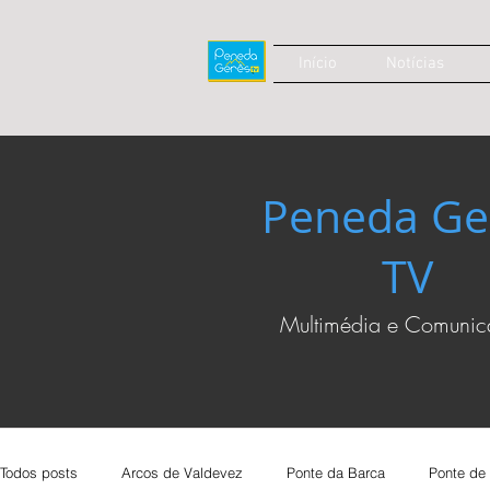
Início
Notícias
Peneda Ge
TV
Multimédia e Comuni
Todos posts
Arcos de Valdevez
Ponte da Barca
Ponte de