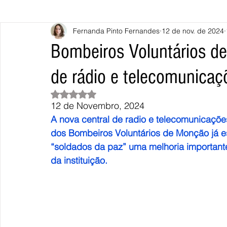
Fernanda Pinto Fernandes
12 de nov. de 2024
Caminha
Vila Nova de Cerveira
Monção
Valença
Bombeiros Voluntários d
de rádio e telecomunica
Terras de Bouro
Póvoa de Lanhoso
Vieira do Minho
Avaliado com NaN de 5 estrelas.
12 de Novembro, 2024
Continente
União Europeia
Eurocidades
Outras Not
A nova central de radio e telecomunicaçõ
dos Bombeiros Voluntários de Monção já e
“soldados da paz” uma melhoria important
da instituição.