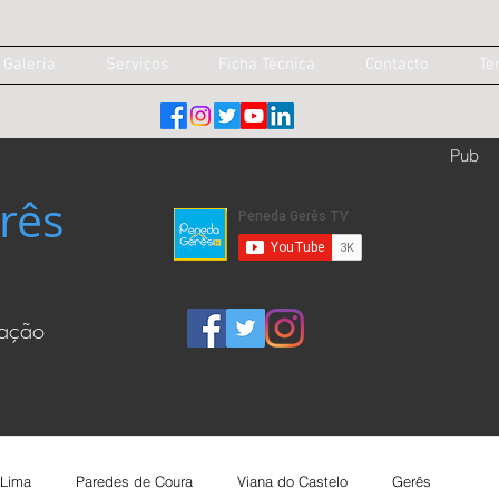
Galeria
Serviços
Ficha Técnica
Contacto
Te
Pub
rês
cação
 Lima
Paredes de Coura
Viana do Castelo
Gerês