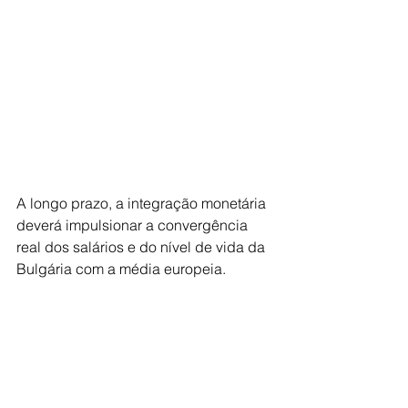
A longo prazo, a integração monetária 
deverá impulsionar a convergência 
real dos salários e do nível de vida da 
Bulgária com a média europeia. 
Embora existam preocupações sociais 
quanto à inflação percecionada, a 
experiência de países que aderiram 
recentemente, como a Croácia, sugere 
que o impacto nos preços é marginal e 
temporário, sendo largamente 