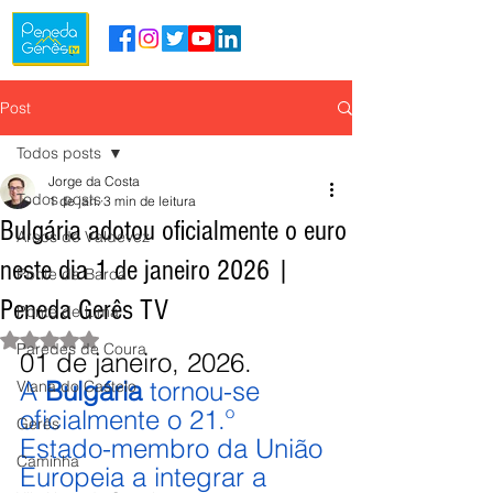
Post
Todos posts
Jorge da Costa
Todos posts
1 de jan.
3 min de leitura
Bulgária adotou oficialmente o euro
Arcos de Valdevez
neste dia 1 de janeiro 2026 |
Ponte da Barca
Peneda Gerês TV
Ponte de Lima
Avaliado com NaN de 5 estrelas.
Paredes de Coura
01 de janeiro, 2026.
A 
Bulgária
 tornou-se 
Viana do Castelo
oficialmente o 21.º 
Gerês
Estado-membro da União 
Caminha
Europeia a integrar a 