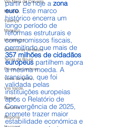
Vila Nova de Cerveira
partir de hoje a 
zona 
euro
. Este marco 
Monção
histórico encerra um 
Valença
longo período de 
Melgaço
reformas estruturais e 
compromissos fiscais, 
Montalegre
permitindo que mais de 
Cabeceiras de Basto
357 milhões de cidadãos 
Terras de Bouro
europeus
 partilhem agora 
a mesma moeda. A 
Póvoa de Lanhoso
transição, que foi 
Vieira do Minho
validada pelas 
Vila Verde
instituições europeias 
após o Relatório de 
Braga
Convergência de 2025, 
Barcelos
promete trazer maior 
Regional
estabilidade económica e 
Nacional