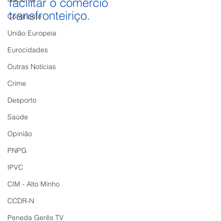
facilitar o comércio 
transfronteiriço.
Continente
União Europeia
Eurocidades
Outras Notícias
Crime
Desporto
Saúde
Opinião
PNPG
IPVC
CIM - Alto Minho
CCDR-N
Peneda Gerês TV