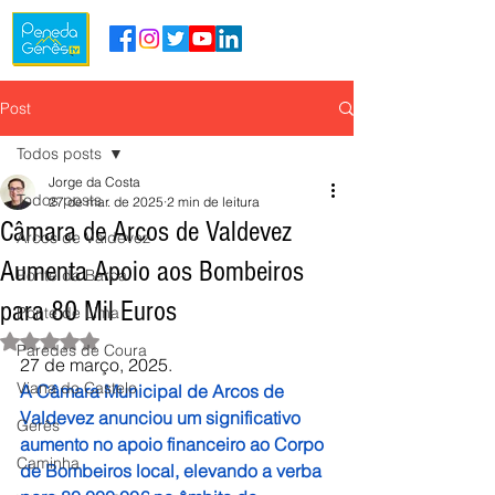
Post
Todos posts
Jorge da Costa
Todos posts
27 de mar. de 2025
2 min de leitura
Câmara de Arcos de Valdevez
Arcos de Valdevez
Aumenta Apoio aos Bombeiros
Ponte da Barca
para 80 Mil Euros
Ponte de Lima
Avaliado com NaN de 5 estrelas.
Paredes de Coura
27 de março, 2025.
Viana do Castelo
A Câmara Municipal de Arcos de 
Valdevez anunciou um significativo 
Gerês
aumento no apoio financeiro ao Corpo 
Caminha
de Bombeiros local, elevando a verba 