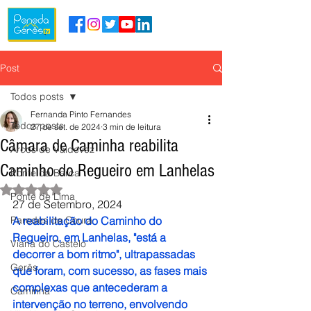
Post
Todos posts
Fernanda Pinto Fernandes
Todos posts
27 de set. de 2024
3 min de leitura
Câmara de Caminha reabilita
Arcos de Valdevez
Caminho do Regueiro em Lanhelas
Ponte da Barca
Avaliado com NaN de 5 estrelas.
Ponte de Lima
27 de Setembro, 2024
Paredes de Coura
A reabilitação do Caminho do 
Regueiro, em Lanhelas, "está a 
Viana do Castelo
decorrer a bom ritmo", ultrapassadas 
Gerês
que foram, com sucesso, as fases mais 
complexas que antecederam a 
Caminha
intervenção no terreno, envolvendo 