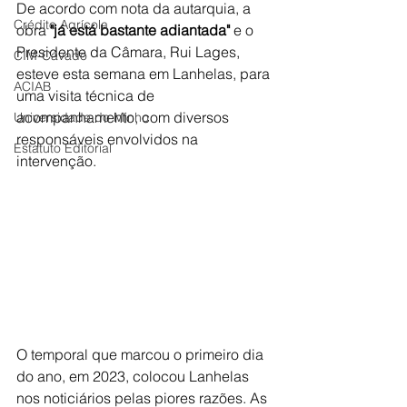
De acordo com nota da autarquia, a 
Crédito Agrícola
obra 
"já está bastante adiantada"
 e o 
Presidente da Câmara, Rui Lages, 
CIM-Cávado
esteve esta semana em Lanhelas, para 
ACIAB
uma visita técnica de 
acompanhamento, com diversos 
Universidade do Minho
responsáveis envolvidos na 
Estatuto Editorial
intervenção.
O temporal que marcou o primeiro dia 
do ano, em 2023, colocou Lanhelas 
nos noticiários pelas piores razões. As 