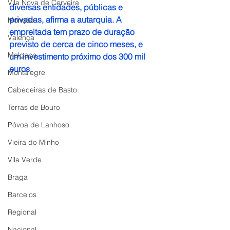
Vila Nova de Cerveira
diversas entidades, públicas e 
privadas, afirma a autarquia. A 
Monção
empreitada tem prazo de duração 
Valença
previsto de cerca de cinco meses, e 
Melgaço
um investimento próximo dos 300 mil 
euros.
Montalegre
Cabeceiras de Basto
Terras de Bouro
Póvoa de Lanhoso
Vieira do Minho
Vila Verde
Braga
Barcelos
Regional
Nacional