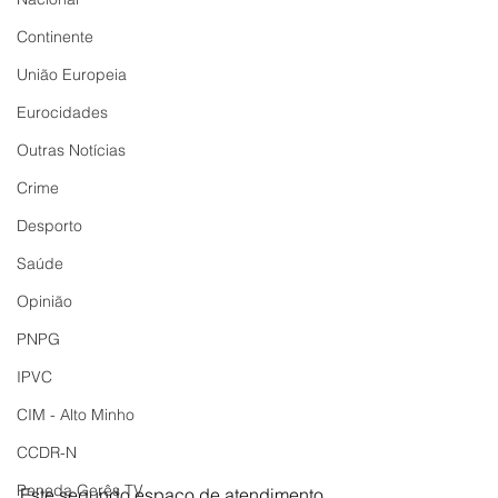
Continente
União Europeia
Eurocidades
Outras Notícias
Crime
Desporto
Saúde
Opinião
PNPG
IPVC
CIM - Alto Minho
CCDR-N
Peneda Gerês TV
Este segundo espaço de atendimento 