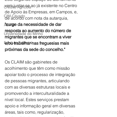
vem juntar-se ao já existente no Centro 
Crédito Agrícola
de Apoio às Empresas, em Campos, e, 
CIM-Cávado
de acordo com nota da autarquia, 
"surge da necessidade de dar 
ACIAB
resposta ao aumento do número de 
Universidade do Minho
migrantes que se encontram a viver 
Estatuto Editorial
e/ou trabalhar nas freguesias mais 
próximas da sede do concelho."
Os CLAIM são gabinetes de 
acolhimento que têm como missão 
apoiar todo o processo de integração 
de pessoas migrantes, articulando 
com as diversas estruturas locais e 
promovendo a interculturalidade a 
nível local. Estes serviços prestam 
apoio e informação geral em diversas 
áreas, tais como, regularização, 