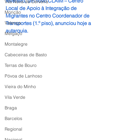
fevereiro, um novo CLAIM – Centro 
Vila Nova de Cerveira
Local de Apoio à Integração de 
Monção
Migrantes no Centro Coordenador de 
Valença
Transportes (1.º piso), anunciou hoje a 
autarquia.
Melgaço
Montalegre
Cabeceiras de Basto
Terras de Bouro
Póvoa de Lanhoso
Vieira do Minho
Vila Verde
Braga
Barcelos
Regional
Nacional