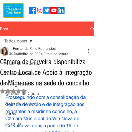
Post
Todos posts
Fernanda Pinto Fernandes
Todos posts
19 de fev. de 2024
3 min de leitura
Câmara de Cerveira disponibiliza
Arcos de Valdevez
Centro Local de Apoio à Integração
Ponte da Barca
de Migrantes na sede do concelho
Ponte de Lima
Avaliado com NaN de 5 estrelas.
Paredes de Coura
Prosseguindo com a consolidação da 
Viana do Castelo
política de apoio e de integração aos 
migrantes a residir no concelho, a 
Gerês
Câmara Municipal de Vila Nova de 
Caminha
Cerveira vai abrir, a partir de 19 de 