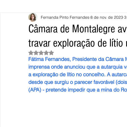
Fernanda Pinto Fernandes
8 de nov. de 2023
3
Caminha
Vila Nova de Cerveira
Monção
Valença
Câmara de Montalegre ava
travar exploração de líti
Terras de Bouro
Póvoa de Lanhoso
Vieira do Minho
Avaliado com NaN de 5 estrelas.
Fátima Fernandes, Presidente da Câmara Mu
Continente
União Europeia
Eurocidades
Outras Not
imprensa onde anunciou que a autarquia vai
a exploração de lítio no concelho. A autarc
desde que surgiu o parecer favorável (do
(APA) - pretende impedir que a mina do R