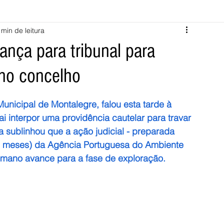
 min de leitura
Melgaço
Montalegre
Cabeceiras de Basto
nça para tribunal para
o no concelho
Vila Verde
Braga
Barcelos
Regional
Nacional
nicipal de Montalegre, falou esta tarde à 
ícias
Crime
Desporto
Saúde
Opinião
PNPG
 interpor uma providência cautelar para travar 
a sublinhou que a ação judicial - preparada 
is meses) da Agência Portuguesa do Ambiente 
omano avance para a fase de exploração.