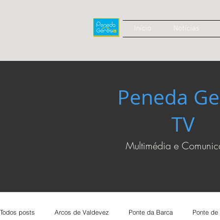
Início
Notícias
Peneda Ge
TV
Multimédia e Comuni
Todos posts
Arcos de Valdevez
Ponte da Barca
Ponte de