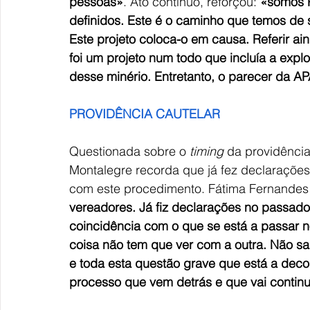
pessoas»
. Ato contínuo, reforçou: 
«somos P
definidos. Este é o caminho que temos de 
Este projeto coloca-o em causa. Referir ai
foi um projeto num todo que incluía a expl
desse minério. Entretanto, o parecer da A
PROVIDÊNCIA CAUTELAR
Questionada sobre o 
timing
 da providência
Montalegre recorda que já fez declarações
com este procedimento. Fátima Fernandes 
vereadores. Já fiz declarações no passado 
coincidência com o que se está a passar no
coisa não tem que ver com a outra. Não s
e toda esta questão grave que está a decor
processo que vem detrás e que vai contin