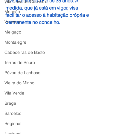
jovens entre os 18 e os 35 anos. A 
Vila Nova de Cerveira
medida, que já está em vigor, visa 
Monção
facilitar o acesso à habitação própria e 
Valença
permanente no concelho.
Melgaço
Montalegre
Cabeceiras de Basto
Terras de Bouro
Póvoa de Lanhoso
Vieira do Minho
Vila Verde
Braga
Barcelos
Regional
Nacional