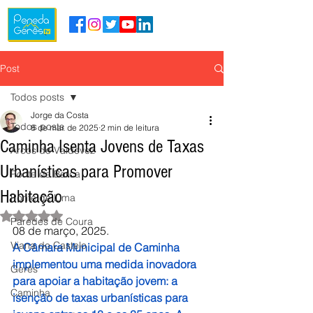
Post
Todos posts
Jorge da Costa
Todos posts
8 de mar. de 2025
2 min de leitura
Caminha Isenta Jovens de Taxas
Arcos de Valdevez
Urbanísticas para Promover
Ponte da Barca
Habitação
Ponte de Lima
Avaliado com NaN de 5 estrelas.
Paredes de Coura
08 de março, 2025.
Viana do Castelo
A Câmara Municipal de Caminha 
implementou uma medida inovadora 
Gerês
para apoiar a habitação jovem: a 
Caminha
isenção de taxas urbanísticas para 