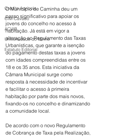
Crédito Agrícola
O Município de Caminha deu um 
passo significativo para apoiar os 
CIM-Cávado
jovens do concelho no acesso à 
ACIAB
habitação. Já está em vigor a 
alteração ao Regulamento das Taxas 
Universidade do Minho
Urbanísticas, que garante a isenção 
Estatuto Editorial
do pagamento destas taxas a jovens 
com idades compreendidas entre os 
18 e os 35 anos. Esta iniciativa da 
Câmara Municipal surge como 
resposta à necessidade de incentivar 
e facilitar o acesso à primeira 
habitação por parte dos mais novos, 
fixando-os no concelho e dinamizando 
a comunidade local.
De acordo com o novo Regulamento 
de Cobrança de Taxa pela Realização, 