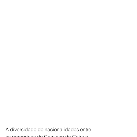
A diversidade de nacionalidades entre 
os peregrinos do Caminho da Geira e 