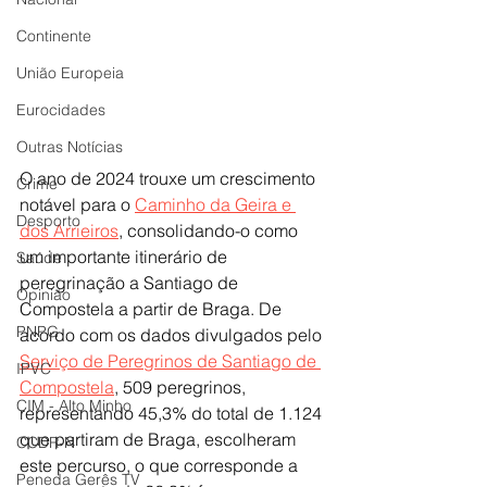
Continente
União Europeia
Eurocidades
Outras Notícias
O ano de 2024 trouxe um crescimento 
Crime
notável para o 
Caminho da Geira e 
Desporto
dos Arrieiros
, consolidando-o como 
um importante itinerário de 
Saúde
peregrinação a Santiago de 
Opinião
Compostela a partir de Braga. De 
PNPG
acordo com os dados divulgados pelo 
Serviço de Peregrinos de Santiago de 
IPVC
Compostela
, 509 peregrinos, 
CIM - Alto Minho
representando 45,3% do total de 1.124 
que partiram de Braga, escolheram 
CCDR-N
este percurso, o que corresponde a 
Peneda Gerês TV