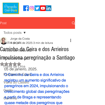
Post
Todos posts
Jorge da Costa
Todos posts
4 de jan. de 2025
3 min de leitura
Caminho da Geira e dos Arrieiros
Arcos de Valdevez
impulsiona peregrinação a Santiago
Ponte da Barca
Avaliado com NaN de 5 estrelas.
Ponte de Lima
05 de janeiro, 2025.
Paredes de Coura
O Caminho da Geira e dos Arrieiros 
registou um aumento significativo de 
Viana do Castelo
peregrinos em 2024, impulsionando o 
Gerês
crescimento global das peregrinações 
a partir de Braga e representando 
Caminha
quase metade dos peregrinos que 