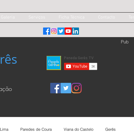
Galeria
Serviços
Ficha Técnica
Contacto
Te
Pub
rês
cação
 Lima
Paredes de Coura
Viana do Castelo
Gerês