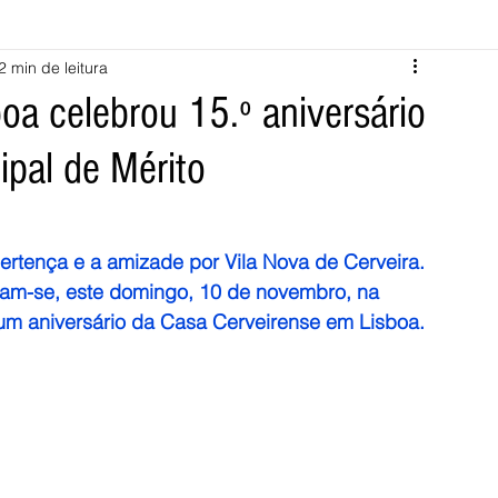
2 min de leitura
Melgaço
Montalegre
Cabeceiras de Basto
oa celebrou 15.º aniversário
pal de Mérito
Vila Verde
Braga
Barcelos
Regional
Nacional
ícias
Crime
Desporto
Saúde
Opinião
PNPG
ertença e a amizade por Vila Nova de Cerveira. 
ram-se, este domingo, 10 de novembro, na 
um aniversário da Casa Cerveirense em Lisboa.