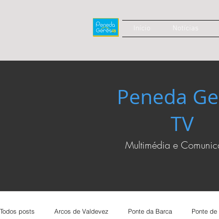
Início
Notícias
Peneda Ge
TV
Multimédia e Comuni
Todos posts
Arcos de Valdevez
Ponte da Barca
Ponte de