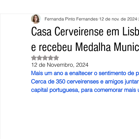
Fernanda Pinto Fernandes
12 de nov. de 2024
Caminha
Vila Nova de Cerveira
Monção
Valença
Casa Cerveirense em Lisb
e recebeu Medalha Munici
Terras de Bouro
Póvoa de Lanhoso
Vieira do Minho
Avaliado com NaN de 5 estrelas.
12 de Novembro, 2024
Continente
União Europeia
Eurocidades
Outras Not
Mais um ano a enaltecer o sentimento de p
Cerca de 350 cerveirenses e amigos junta
capital portuguesa, para comemorar mais 