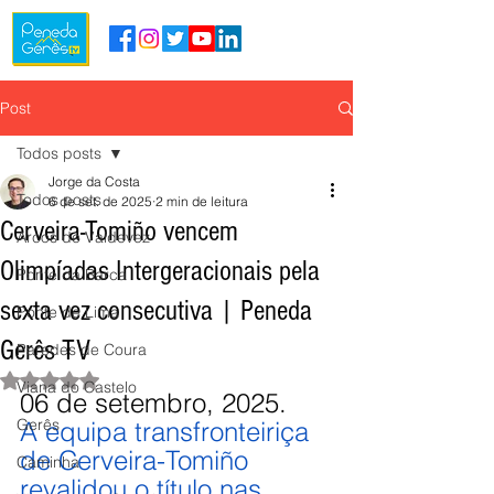
Post
Todos posts
Jorge da Costa
Todos posts
6 de set. de 2025
2 min de leitura
Cerveira-Tomiño vencem
Arcos de Valdevez
Olimpíadas Intergeracionais pela
Ponte da Barca
sexta vez consecutiva | Peneda
Ponte de Lima
Gerês TV
Paredes de Coura
Avaliado com NaN de 5 estrelas.
Viana do Castelo
06 de setembro, 2025.
Gerês
A equipa transfronteiriça 
de Cerveira-Tomiño 
Caminha
revalidou o título nas 