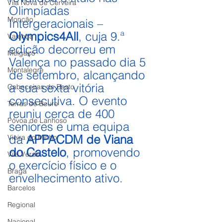
Vila Nova de Cerveira
Olimpíadas 
Monção
Intergeracionais – 
Olympics4All
, cuja 9.ª 
Valença
edição decorreu em 
Melgaço
Valença no passado dia 5 
Montalegre
de setembro, alcançando 
a sua sexta vitória 
Cabeceiras de Basto
consecutiva. O evento 
Terras de Bouro
reuniu cerca de 400 
Póvoa de Lanhoso
seniores e uma equipa 
da 
APPACDM de Viana 
Vieira do Minho
do Castelo
, promovendo 
Vila Verde
o exercício físico e o 
Braga
envelhecimento ativo.
Barcelos
Regional
Nacional