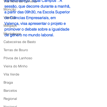
transfronteiriço “Iqual Campus”. A 
Vila Nova de Cerveira
sessão, que decorre durante a manhã, 
Monção
a partir das 09h30, na Escola Superior 
Valença
de Ciências Empresariais, em 
Valença, visa apresentar o projeto e 
Melgaço
promover o debate sobre a igualdade 
Montalegre
de género no mundo laboral.
Cabeceiras de Basto
Terras de Bouro
Póvoa de Lanhoso
Vieira do Minho
Vila Verde
Braga
Barcelos
Regional
Nacional