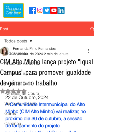
Post
Todos posts
Fernanda Pinto Fernandes
Todos posts
22 de out. de 2024
2 min de leitura
CIM Alto Minho lança projeto "Iqual
Arcos de Valdevez
Campus" para promover igualdade
Ponte da Barca
de género no trabalho
Ponte de Lima
Avaliado com NaN de 5 estrelas.
Paredes de Coura
22 de Outubro, 2024
Viana do Castelo
A Comunidade Intermunicipal do Alto 
Minho (CIM Alto Minho) vai realizar, no 
Gerês
próximo dia 30 de outubro, a sessão 
Caminha
de lançamento do projeto 