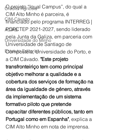
O projeto “Iqual Campus”, do qual a 
Crédito Agrícola
CIM Alto Minho é parceira, é 
CIM-Cávado
financiado pelo programa INTERREG | 
POPCTEP 2021-2027, sendo liderado 
ACIAB
pela Junta da Galiza, em parceria com 
Universidade do Minho
Universidade de Santiago de 
Estatuto Editorial
Compostela, Universidade do Porto, e 
a CIM Cávado. 
"Este projeto 
transfronteiriço tem como principal 
objetivo melhorar a qualidade e a 
cobertura dos serviços de formação na 
área da igualdade de género, através 
da implementação de um sistema 
formativo piloto que pretende 
capacitar diferentes públicos, tanto em 
Portugal como em Espanha"
, explica a 
CIM Alto Minho em nota de imprensa.