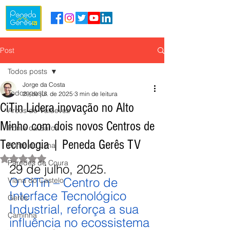
Post
Todos posts
Jorge da Costa
Todos posts
29 de jul. de 2025
3 min de leitura
CiTin Lidera inovação no Alto
Arcos de Valdevez
Minho com dois novos Centros de
Ponte da Barca
Tecnologia | Peneda Gerês TV
Ponte de Lima
Avaliado com NaN de 5 estrelas.
Paredes de Coura
29 de julho, 2025.
O CiTin – Centro de 
Viana do Castelo
Interface Tecnológico 
Gerês
Industrial, reforça a sua 
Caminha
influência no ecossistema 