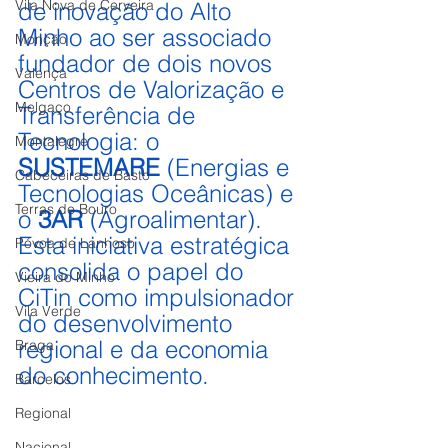
Vila Nova de Cerveira
de inovação do Alto 
Minho ao ser associado 
Monção
fundador de dois novos 
Valença
Centros de Valorização e 
Melgaço
Transferência de 
Tecnologia: o 
Montalegre
SUSTEMARE
 (Energias e 
Cabeceiras de Basto
Tecnologias Oceânicas) e 
Terras de Bouro
o 
3AR
 (Agroalimentar). 
Esta iniciativa estratégica 
Póvoa de Lanhoso
consolida o papel do 
Vieira do Minho
CiTin como impulsionador 
Vila Verde
do desenvolvimento 
regional e da economia 
Braga
do conhecimento.
Barcelos
Regional
Nacional