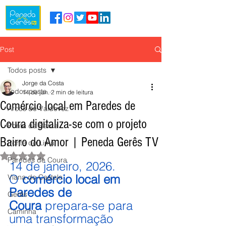
Post
Todos posts
Jorge da Costa
Todos posts
14 de jan.
2 min de leitura
Comércio local em Paredes de
Arcos de Valdevez
Coura digitaliza-se com o projeto
Ponte da Barca
Bairro do Amor | Peneda Gerês TV
Ponte de Lima
Avaliado com NaN de 5 estrelas.
Paredes de Coura
14 de janeiro, 2026.
O 
comércio local em 
Viana do Castelo
Paredes de 
Gerês
Coura
 prepara-se para 
Caminha
uma transformação 