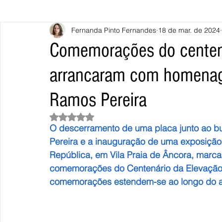
Fernanda Pinto Fernandes
18 de mar. de 2024
Caminha
Vila Nova de Cerveira
Monção
Valença
Comemorações do centená
arrancaram com homenag
Terras de Bouro
Póvoa de Lanhoso
Vieira do Minho
Ramos Pereira
Continente
União Europeia
Eurocidades
Outras Not
Avaliado com NaN de 5 estrelas.
O descerramento de uma placa junto ao bu
Pereira e a inauguração de uma exposição 
República, em Vila Praia de Âncora, marca
comemorações do Centenário da Elevação d
comemorações estendem-se ao longo do a