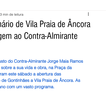
3 min de leitura
Melgaço
Montalegre
Cabeceiras de Basto
rio de Vila Praia de Âncora
em ao Contra-Almirante
Vila Verde
Braga
Barcelos
Regional
Nacional
ícias
Crime
Desporto
Saúde
Opinião
PNPG
sto do Contra-Almirante Jorge Maia Ramos 
sobre a sua vida e obra, na Praça da 
ram este sábado a abertura das 
e Gontinhães a Vila Praia de Âncora. As 
no com um vasto programa. 