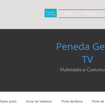
Início
Notícias
Peneda Ge
TV
Multimédia e Comuni
Todos posts
Arcos de Valdevez
Ponte da Barca
Ponte de