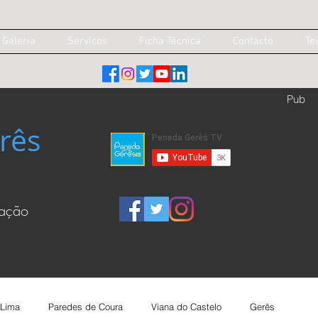
Galeria
Serviços
Ficha Técnica
Contacto
Te
Pub
rês
cação
 Lima
Paredes de Coura
Viana do Castelo
Gerês