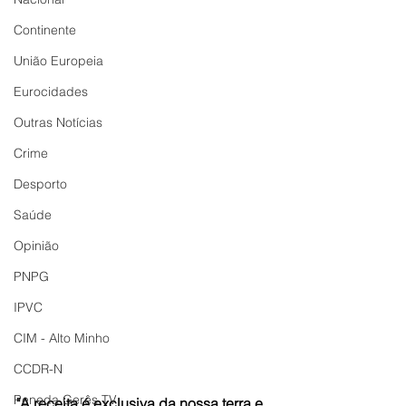
Continente
União Europeia
Eurocidades
Outras Notícias
Crime
Desporto
Saúde
Opinião
PNPG
IPVC
CIM - Alto Minho
CCDR-N
Peneda Gerês TV
"A receita é exclusiva da nossa terra e 