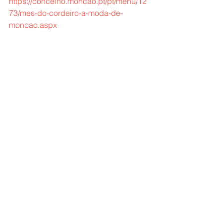
https://concelho.moncao.pt/pt/menu/12
73/mes-do-cordeiro-a-moda-de-
moncao.aspx