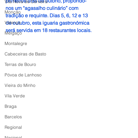
primeiros dias de outono, propondo-
Vila Nova de Cerveira
nos um “agasalho culinário” com 
Monção
tradição e requinte. Dias 5, 6, 12 e 13 
Valença
de outubro, esta iguaria gastronómica 
será servida em 18 restaurantes locais.
Melgaço
Montalegre
Cabeceiras de Basto
Terras de Bouro
Póvoa de Lanhoso
Vieira do Minho
Vila Verde
Braga
Barcelos
Regional
Nacional