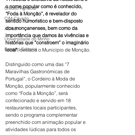
o nome popular como é conhecido, 
Crédito Agrícola
“Foda à Monção”, é revelador do 
CIM-Cávado
sentido humorístico e bem-disposto 
dos monçanenses, bem como da 
ACIAB
importância que damos às vivências e 
Universidade do Minho
histórias que “constroem” o imaginário 
Estatuto Editorial
local"
, destaca o Município de Monção.
Distinguido como uma das “7 
Maravilhas Gastronómicas de 
Portugal”, o Cordeiro à Moda de 
Monção, popularmente conhecido 
como “Foda à Monção”, será 
confecionado e servido em 18 
restaurantes locais participantes, 
sendo o programa complementar 
preenchido com animação popular e 
atividades lúdicas para todos os 