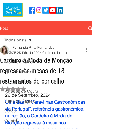
Post
Todos posts
Fernanda Pinto Fernandes
Todos posts
26 de set. de 2024
2 min de leitura
Cordeiro à Moda de Monção
Arcos de Valdevez
regressa às mesas de 18
Ponte da Barca
restaurantes do concelho
Ponte de Lima
Avaliado com NaN de 5 estrelas.
Paredes de Coura
26 de Setembro, 2024
Viana do Castelo
Uma das “7 Maravilhas Gastronómicas 
de Portugal”, referência gastronómica 
Gerês
na região, o Cordeiro à Moda de 
Caminha
Monção regressa à mesa nos 