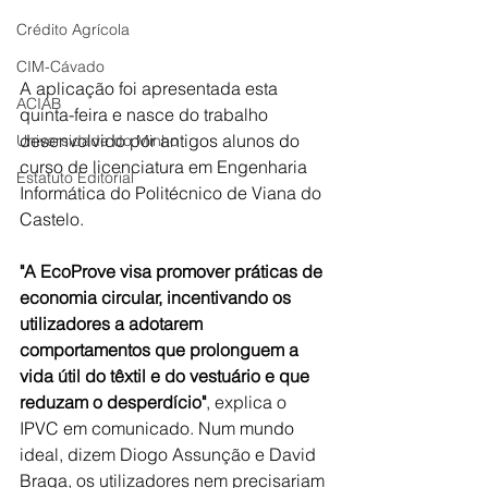
Crédito Agrícola
CIM-Cávado
A aplicação foi apresentada esta 
ACIAB
quinta-feira e nasce do trabalho 
desenvolvido por antigos alunos do 
Universidade do Minho
curso de licenciatura em Engenharia 
Estatuto Editorial
Informática do Politécnico de Viana do 
Castelo.
"A EcoProve visa promover práticas de 
economia circular, incentivando os 
utilizadores a adotarem 
comportamentos que prolonguem a 
vida útil do têxtil e do vestuário e que 
reduzam o desperdício"
, explica o 
IPVC em comunicado. Num mundo 
ideal, dizem Diogo Assunção e David 
Braga, os utilizadores nem precisariam 