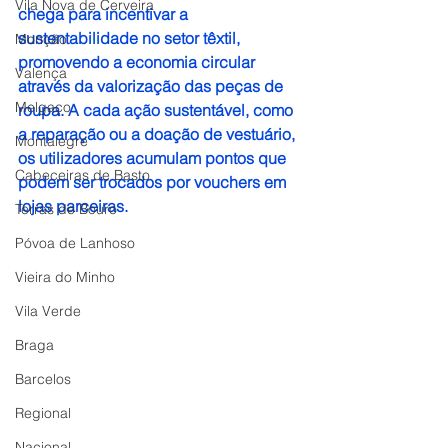
Vila Nova de Cerveira
chega para incentivar a 
sustentabilidade no setor têxtil, 
Monção
promovendo a economia circular 
Valença
através da valorização das peças de 
Melgaço
roupa. A cada ação sustentável, como 
a reparação ou a doação de vestuário, 
Montalegre
os utilizadores acumulam pontos que 
Cabeceiras de Basto
podem ser trocados por vouchers em 
lojas parceiras.
Terras de Bouro
Póvoa de Lanhoso
Vieira do Minho
Vila Verde
Braga
Barcelos
Regional
Nacional