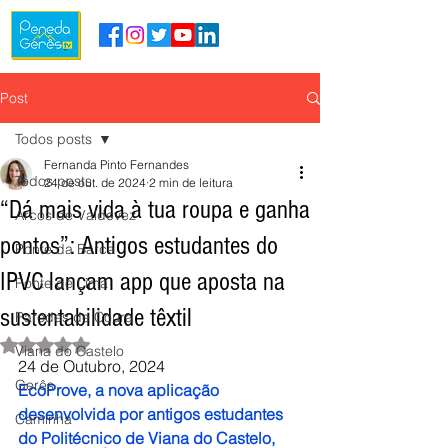
Post
Todos posts
Fernanda Pinto Fernandes
Todos posts
24 de out. de 2024
2 min de leitura
“Dá mais vida à tua roupa e ganha
Arcos de Valdevez
pontos”: Antigos estudantes do
Ponte da Barca
IPVC lançam app que aposta na
Ponte de Lima
sustentabilidade têxtil
Paredes de Coura
Avaliado com NaN de 5 estrelas.
Viana do Castelo
24 de Outubro, 2024
Gerês
EcoProve, a nova aplicação 
desenvolvida por antigos estudantes 
Caminha
do Politécnico de Viana do Castelo, 