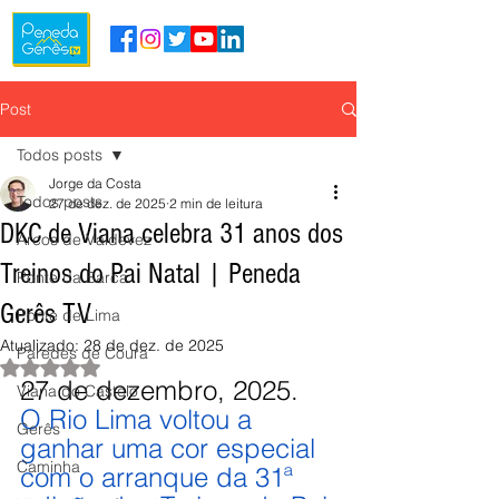
Post
Todos posts
Jorge da Costa
Todos posts
27 de dez. de 2025
2 min de leitura
DKC de Viana celebra 31 anos dos
Arcos de Valdevez
Treinos do Pai Natal | Peneda
Ponte da Barca
Gerês TV
Ponte de Lima
Atualizado:
28 de dez. de 2025
Paredes de Coura
Avaliado com NaN de 5 estrelas.
27 de dezembro, 2025.
Viana do Castelo
O Rio Lima voltou a 
Gerês
ganhar uma cor especial 
Caminha
com o arranque da 31ª 