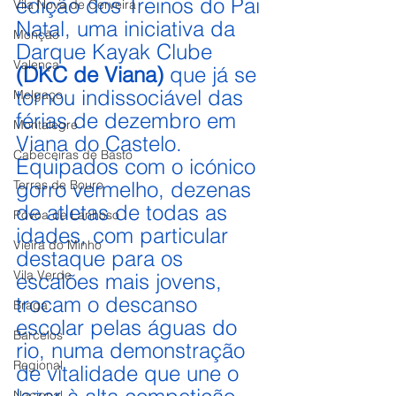
edição dos Treinos do Pai 
Vila Nova de Cerveira
Natal, uma iniciativa da 
Monção
Darque Kayak Clube 
Valença
(DKC de Viana) 
que já se 
tornou indissociável das 
Melgaço
férias de dezembro em 
Montalegre
Viana do Castelo. 
Cabeceiras de Basto
Equipados com o icónico 
Terras de Bouro
gorro vermelho, dezenas 
de atletas de todas as 
Póvoa de Lanhoso
idades, com particular 
Vieira do Minho
destaque para os 
Vila Verde
escalões mais jovens, 
trocam o descanso 
Braga
escolar pelas águas do 
Barcelos
rio, numa demonstração 
Regional
de vitalidade que une o 
Nacional