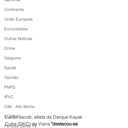
Continente
União Europeia
Eurocidades
Outras Notícias
Crime
Desporto
Saúde
Opinião
PNPG
IPVC
CIM - Alto Minho
CCDR-N
Lucas Jacob, atleta da Darque Kayak 
Cube (DKC) de Viana
 "destacou-se 
Peneda Gerês TV