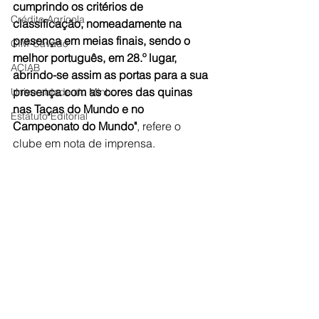
cumprindo os critérios de 
Crédito Agrícola
classificação, nomeadamente na 
presença em meias finais, sendo o 
CIM-Cávado
melhor português, em 28.º lugar, 
ACIAB
abrindo-se assim as portas para a sua 
presença com as cores das quinas 
Universidade do Minho
nas Taças do Mundo e no 
Estatuto Editorial
Campeonato do Mundo"
, refere o 
clube em nota de imprensa.