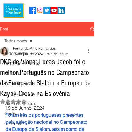
Post
Todos posts
Fernanda Pinto Fernandes
Todos posts
15 de jun. de 2024
1 min de leitura
DKC de Viana: Lucas Jacob foi o
Arcos de Valdevez
melhor Português no Campeonato
Ponte da Barca
da Europa de Slalom e Europeu de
Ponte de Lima
Kayak Cross, na Eslovénia
Paredes de Coura
Avaliado com NaN de 5 estrelas.
Viana do Castelo
15 de Junho, 2024
Gerês
Foram três os portugueses presentes 
pela seleção nacional no Campeonato 
Caminha
da Europa de Slalom, assim como de 