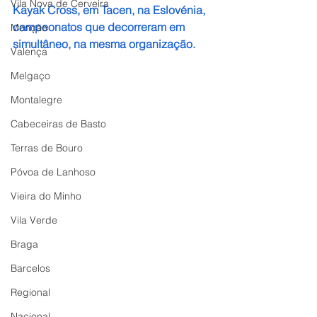
Vila Nova de Cerveira
Kayak Cross, em Tacen, na Eslovénia, 
campeonatos que decorreram em 
Monção
simultâneo, na mesma organização.
Valença
Melgaço
Montalegre
Cabeceiras de Basto
Terras de Bouro
Póvoa de Lanhoso
Vieira do Minho
Vila Verde
Braga
Barcelos
Regional
Nacional