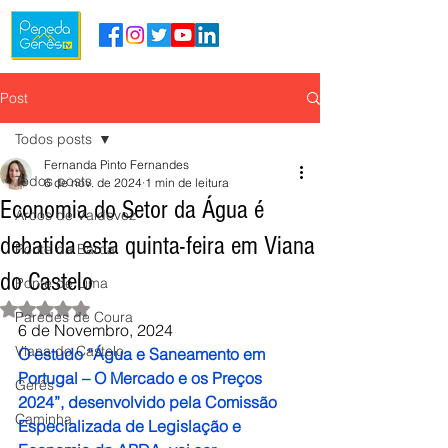
Post
Todos posts
Fernanda Pinto Fernandes
Todos posts
6 de nov. de 2024
1 min de leitura
Economia do Setor da Água é
Arcos de Valdevez
debatida esta quinta-feira em Viana
Ponte da Barca
do Castelo
Ponte de Lima
Avaliado com NaN de 5 estrelas.
Paredes de Coura
6 de Novembro, 2024
Viana do Castelo
O estudo “Água e Saneamento em 
Portugal – O Mercado e os Preços 
Gerês
2024”, desenvolvido pela Comissão 
Caminha
Especializada de Legislação e 