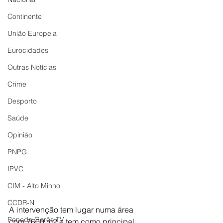
Continente
União Europeia
Eurocidades
Outras Notícias
Crime
Desporto
Saúde
Opinião
PNPG
IPVC
CIM - Alto Minho
CCDR-N
A intervenção tem lugar numa área 
Peneda Gerês TV
com 7600 m2 e tem como principal 