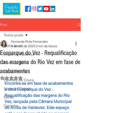
Post
Todos posts
Fernanda Pinto Fernandes
Todos posts
4 de out. de 2023
2 min de leitura
Ecoparque do Vez - Requalificação
Arcos de Valdevez
das margens do Rio Vez em fase de
Ponte da Barca
acabamentos
Ponte de Lima
Avaliado com NaN de 5 estrelas.
Paredes de Coura
Encontra-se em fase de acabamentos 
Viana do Castelo
a obra Ecoparque do Vez - 
Requalificação das margens do Rio 
Gerês
Vez, lançada pela Câmara Municipal 
Caminha
de Arcos de Valdevez. Este espaço 