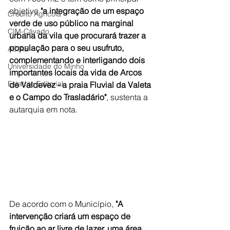
objetivo 
"a integração de um espaço 
Crédito Agrícola
verde de uso público na marginal 
CIM-Cávado
urbana da vila que procurará trazer a 
população para o seu usufruto, 
ACIAB
complementando e interligando dois 
Universidade do Minho
importantes locais da vida de Arcos 
Estatuto Editorial
de Valdevez - a praia Fluvial da Valeta 
e o Campo do Trasladário"
, sustenta a 
autarquia em nota. 
De acordo com o Município, 
"A 
intervenção criará um espaço de 
fruição ao ar livre de lazer, uma área 