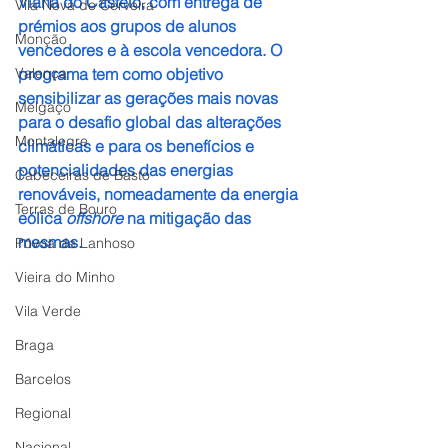
Viana do Castelo, com entrega de 
Vila Nova de Cerveira
prémios aos grupos de alunos 
Monção
vencedores e à escola vencedora. O 
Valença
programa tem como objetivo 
sensibilizar as gerações mais novas 
Melgaço
para o desafio global das alterações 
Montalegre
climáticas e para os benefícios e 
potencialidades das energias 
Cabeceiras de Basto
renováveis, nomeadamente da energia 
Terras de Bouro
eólica 
offshore
 na mitigação das 
mesmas.
Póvoa de Lanhoso
Vieira do Minho
Vila Verde
Braga
Barcelos
Regional
Nacional