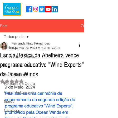
Post
Todos posts
Fernanda Pinto Fernandes
Todos posts
9 de mai. de 2024
2 min de leitura
Escola Básica da Abelheira vence
Arcos de Valdevez
programa educativo "Wind Experts"
Ponte da Barca
da Ocean Winds
Ponte de Lima
Avaliado com NaN de 5 estrelas.
Paredes de Coura
9 de Maio, 2024
Viana do Castelo
Realizou-se uma cerimónia de 
encerramento da segunda edição do 
Gerês
programa educativo “Wind Experts”, 
Caminha
promovido pela Ocean Winds em 