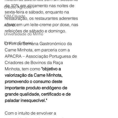
de 10% em alojamento nas noites de 
Crédito Agrícola
sexta-feira e sábado, enquanto na 
CIM-Cávado
restauração, os restaurantes aderentes 
oferecem um leite-creme por dose, nas 
ACIAB
refeições de sábado e domingo.
Universidade do Minho
Estatuto Editorial
O Fim de Semana Gastronómico da 
Carne Minhota, em parceria com a 
APACRA – Associação Portuguesa de 
Criadores de Bovinos da Raça 
Minhota, tem como
 "objetivo a 
valorização da Carne Minhota, 
promovendo o consumo deste 
importante produto endógeno de 
grande qualidade, certificado e de 
paladar inesquecível."
Com o intuito de envolver a 