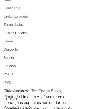
Continente
União Europeia
Eurocidades
Outras Notícias
Crime
Desporto
Saúde
Opinião
PNPG
IPVC
Os eventos do “Em Época Baixa, 
CIM - Alto Minho
Ponte de Lima em Alta” usufruem de 
CCDR-N
condições especiais nas unidades 
Peneda Gerês TV
hoteleiras aderentes com um desconto 