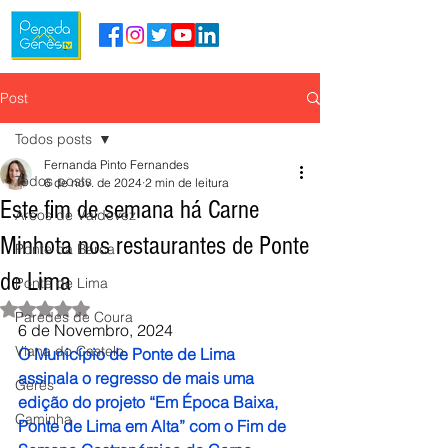
Post
Todos posts
Fernanda Pinto Fernandes
Todos posts
6 de nov. de 2024
2 min de leitura
Este fim de semana há Carne
Arcos de Valdevez
Minhota nos restaurantes de Ponte
Ponte da Barca
de Lima
Ponte de Lima
Avaliado com NaN de 5 estrelas.
Paredes de Coura
6 de Novembro, 2024
Viana do Castelo
O Município de Ponte de Lima 
assinala o regresso de mais uma 
Gerês
edição do projeto “Em Época Baixa, 
Caminha
Ponte de Lima em Alta” com o Fim de 