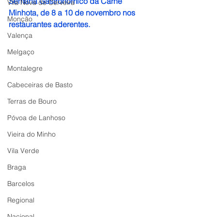
Semana Gastronómico da Carne 
Vila Nova de Cerveira
Minhota, de 8 a 10 de novembro nos 
Monção
restaurantes aderentes.
Valença
Melgaço
Montalegre
Cabeceiras de Basto
Terras de Bouro
Póvoa de Lanhoso
Vieira do Minho
Vila Verde
Braga
Barcelos
Regional
Nacional