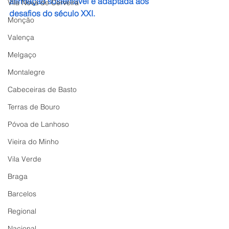
afirmação sustentável e adaptada aos 
Vila Nova de Cerveira
desafios do século XXI. 
Monção
Valença
Melgaço
Montalegre
Cabeceiras de Basto
Terras de Bouro
Póvoa de Lanhoso
Vieira do Minho
Vila Verde
Braga
Barcelos
Regional
Nacional