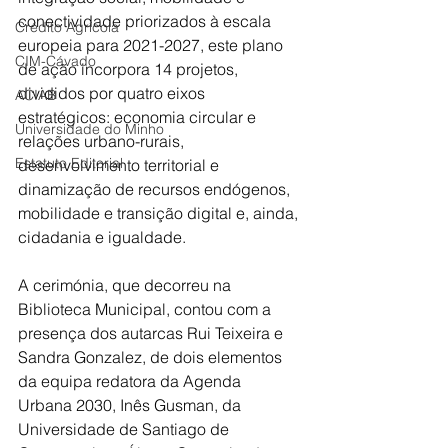
conectividade priorizados à escala 
Crédito Agrícola
europeia para 2021-2027, este plano 
CIM-Cávado
de ação incorpora 14 projetos, 
divididos por quatro eixos 
ACIAB
estratégicos: economia circular e 
Universidade do Minho
relações urbano-rurais, 
Estatuto Editorial
desenvolvimento territorial e 
dinamização de recursos endógenos, 
mobilidade e transição digital e, ainda, 
cidadania e igualdade.
A cerimónia, que decorreu na 
Biblioteca Municipal, contou com a 
presença dos autarcas Rui Teixeira e 
Sandra Gonzalez, de dois elementos 
da equipa redatora da Agenda 
Urbana 2030, Inês Gusman, da 
Universidade de Santiago de 