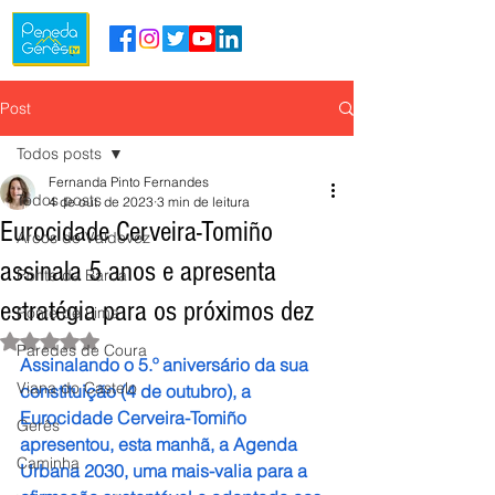
Post
Todos posts
Fernanda Pinto Fernandes
Todos posts
4 de out. de 2023
3 min de leitura
Eurocidade Cerveira-Tomiño
Arcos de Valdevez
assinala 5 anos e apresenta
Ponte da Barca
estratégia para os próximos dez
Ponte de Lima
Avaliado com NaN de 5 estrelas.
Paredes de Coura
Assinalando o 5.º aniversário da sua 
Viana do Castelo
constituição (4 de outubro), a 
Eurocidade Cerveira-Tomiño 
Gerês
apresentou, esta manhã, a Agenda 
Caminha
Urbana 2030, uma mais-valia para a 