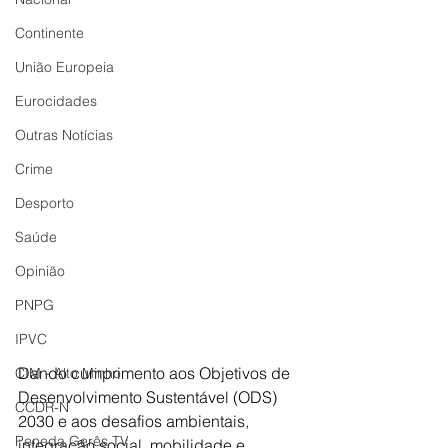
Continente
União Europeia
Eurocidades
Outras Notícias
Crime
Desporto
Saúde
Opinião
PNPG
IPVC
Dando cumprimento aos Objetivos de 
CIM - Alto Minho
Desenvolvimento Sustentável (ODS) 
CCDR-N
2030 e aos desafios ambientais, 
Peneda Gerês TV
integração social, mobilidade e 