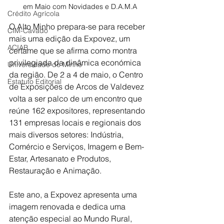
em Maio com Novidades e D.A.M.A
Crédito Agrícola
O Alto Minho prepara-se para receber 
CIM-Cávado
mais uma edição da Expovez, um 
ACIAB
certame que se afirma como montra 
privilegiada da dinâmica económica 
Universidade do Minho
da região. De 2 a 4 de maio, o Centro 
Estatuto Editorial
de Exposições de Arcos de Valdevez 
volta a ser palco de um encontro que 
reúne 162 expositores, representando 
131 empresas locais e regionais dos 
mais diversos setores: Indústria, 
Comércio e Serviços, Imagem e Bem-
Estar, Artesanato e Produtos, 
Restauração e Animação.
Este ano, a Expovez apresenta uma 
imagem renovada e dedica uma 
atenção especial ao Mundo Rural, 