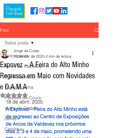
Post
Todos posts
Jorge da Costa
Todos posts
18 de abr. de 2025
2 min de leitura
Expovez – A Feira do Alto Minho
Arcos de Valdevez
Regressa em Maio com Novidades
Ponte da Barca
e D.A.M.A
Ponte de Lima
Avaliado com NaN de 5 estrelas.
Paredes de Coura
18 de abril, 2025.
Viana do Castelo
A Expovez – Feira do Alto Minho está 
de regresso ao Centro de Exposições 
Gerês
de Arcos de Valdevez nos próximos 
Caminha
dias 2, 3 e 4 de maio, prometendo uma 