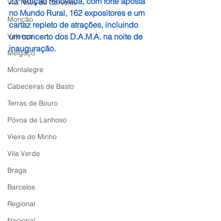
23ª edição renovada, com forte aposta 
Vila Nova de Cerveira
no Mundo Rural, 162 expositores e um 
Monção
cartaz repleto de atrações, incluindo 
Valença
um concerto dos D.A.M.A. na noite de 
inauguração.
Melgaço
Montalegre
Cabeceiras de Basto
Terras de Bouro
Póvoa de Lanhoso
Vieira do Minho
Vila Verde
Braga
Barcelos
Regional
Nacional