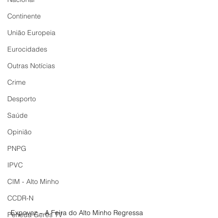
Continente
União Europeia
Eurocidades
Outras Notícias
Crime
Desporto
Saúde
Opinião
PNPG
IPVC
CIM - Alto Minho
CCDR-N
Expovez – A Feira do Alto Minho Regressa 
Peneda Gerês TV