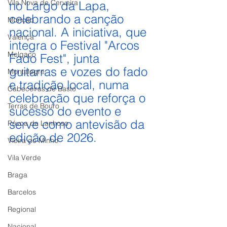
Vila Nova de Cerveira
no Largo da Lapa, 
celebrando a canção 
Monção
nacional. A iniciativa, que 
Valença
integra o Festival "Arcos 
Melgaço
Fado Fest", junta 
guitarras e vozes do fado 
Montalegre
e tradição local, numa 
Cabeceiras de Basto
celebração que reforça o 
Terras de Bouro
sucesso do evento e 
serve como antevisão da 
Póvoa de Lanhoso
edição de 2026.
Vieira do Minho
Vila Verde
Braga
Barcelos
Regional
Nacional