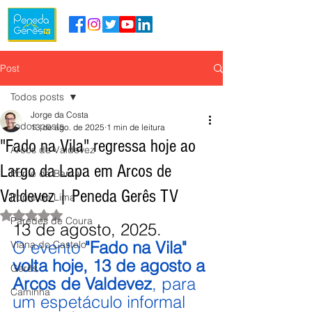
Post
Todos posts
Jorge da Costa
Todos posts
13 de ago. de 2025
1 min de leitura
"Fado na Vila" regressa hoje ao
Arcos de Valdevez
Largo da Lapa em Arcos de
Ponte da Barca
Valdevez | Peneda Gerês TV
Ponte de Lima
Avaliado com NaN de 5 estrelas.
Paredes de Coura
13 de agosto, 2025.
O evento
 "Fado na Vila" 
Viana do Castelo
volta hoje, 13 de agosto a 
Gerês
Arcos de Valdevez
, para 
Caminha
um espetáculo informal 