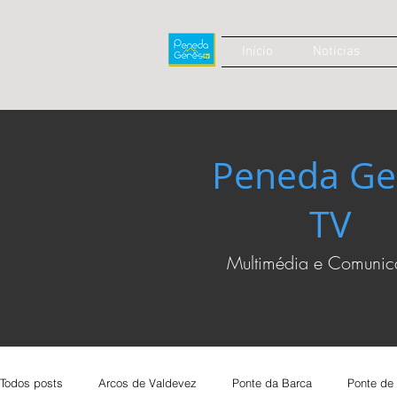
Início
Notícias
Peneda Ge
TV
Multimédia e Comuni
Todos posts
Arcos de Valdevez
Ponte da Barca
Ponte de