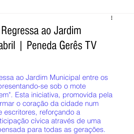
Melgaço
Montalegre
Cabeceiras de Basto
a Regressa ao Jardim
abril | Peneda Gerês TV
Vila Verde
Braga
Barcelos
Regional
Nacional
ícias
Crime
Desporto
Saúde
Opinião
PNPG
essa ao Jardim Municipal entre os 
apresentando-se sob o mote 
em". Esta iniciativa, promovida pela 
formar o coração da cidade num 
e escritores, reforçando a 
rticipação cívica através de uma 
 pensada para todas as gerações.