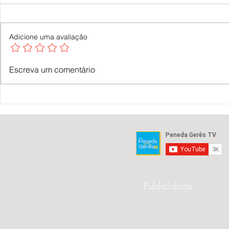
Adicione uma avaliação
Valença abre candidaturas para o
Valença Flower
Escreva um comentário
Orçamento Participativo Jovem 2026 |
Jardim Municipa
Peneda Gerês TV
Peneda Gerês T
Publicidade