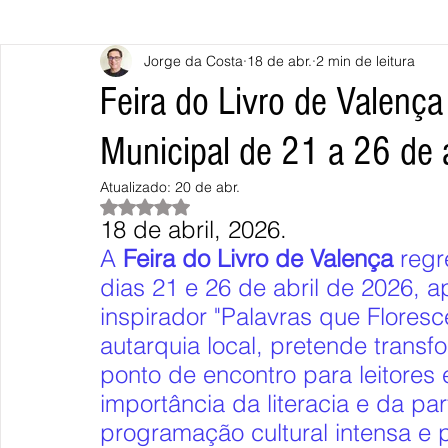
Jorge da Costa
18 de abr.
2 min de leitura
Caminha
Vila Nova de Cerveira
Monção
Valença
Feira do Livro de Valenç
Municipal de 21 a 26 de 
Terras de Bouro
Póvoa de Lanhoso
Vieira do Minho
Atualizado:
20 de abr.
Avaliado com NaN de 5 estrelas.
18 de abril, 2026.
Continente
União Europeia
Eurocidades
Outras Not
A 
Feira do Livro de Valença
 regr
dias 21 e 26 de abril de 2026, 
inspirador "Palavras que Floresc
autarquia local, pretende trans
ponto de encontro para leitores 
importância da literacia e da pa
programação cultural intensa e