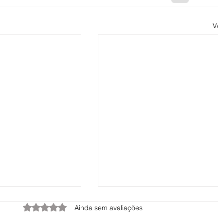
V
Avaliado com 0 de 5 estrelas.
Ainda sem avaliações