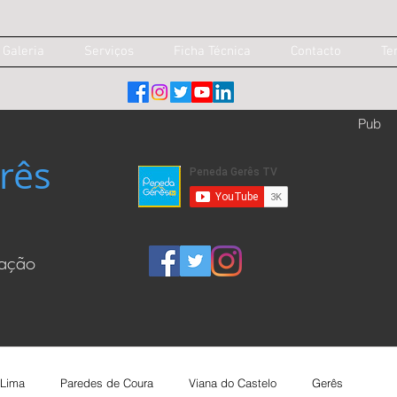
Galeria
Serviços
Ficha Técnica
Contacto
Te
Pub
rês
cação
 Lima
Paredes de Coura
Viana do Castelo
Gerês