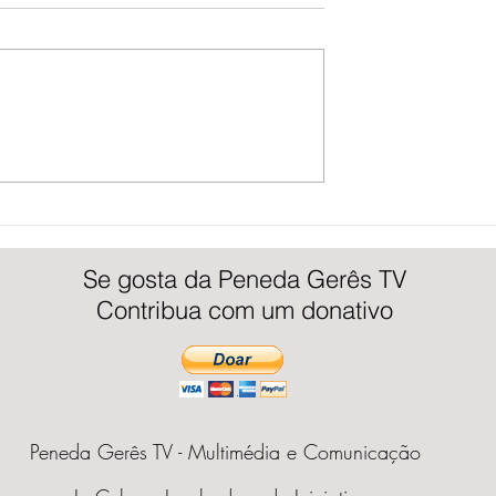
 Power Party Enche
Festival da Lampreia do Rio Minho
l de Cor e Música |
iniciou hoje em São Pedro da Torre
V
Peneda Gerês TV
Se gosta da Peneda Gerês TV
Contribua com um donativo
Peneda Gerês TV - Multimédia e Comunicação