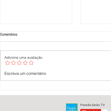
Comentários
Adicione uma avaliação
Exposição em Ponte de Lima celebra
Festa do Vinho 
Escreva um comentário
200 anos das Feiras Novas em
Lima traz Sara 
cartazes | Peneda Gerês TV
the 90's | Pen