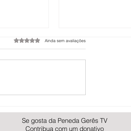
Avaliado com 0 de 5 estrelas.
Ainda sem avaliações
Verde de Ponte de
Festival Internacional de Jardins de
Correia e Revenge of
Ponte de Lima arranca com Jardins
eda Gerês TV
Sonho | Peneda Gerês TV
Se gosta da Peneda Gerês TV
Contribua com um donativo