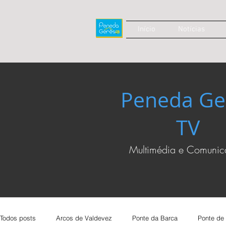
Início
Notícias
Peneda Ge
TV
Multimédia e Comuni
Todos posts
Arcos de Valdevez
Ponte da Barca
Ponte de