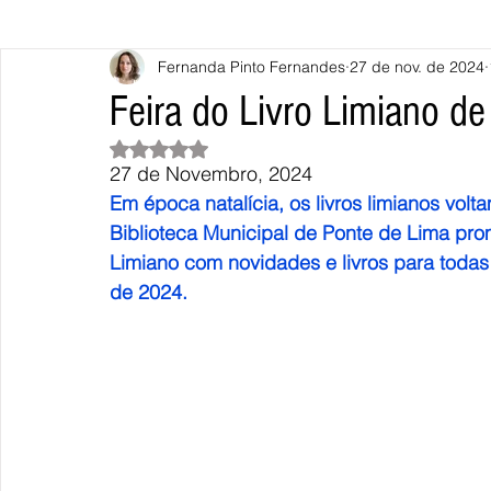
Fernanda Pinto Fernandes
27 de nov. de 2024
Caminha
Vila Nova de Cerveira
Monção
Valença
Feira do Livro Limiano d
Avaliado com NaN de 5 estrelas.
Terras de Bouro
Póvoa de Lanhoso
Vieira do Minho
27 de Novembro, 2024
Em época natalícia, os livros limianos vo
Biblioteca Municipal de Ponte de Lima pr
Continente
União Europeia
Eurocidades
Outras Not
Limiano com novidades e livros para todas
de 2024.