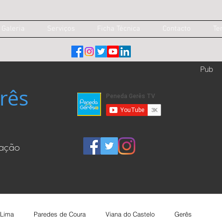
Galeria
Serviços
Ficha Técnica
Contacto
Te
Pub
rês
cação
 Lima
Paredes de Coura
Viana do Castelo
Gerês