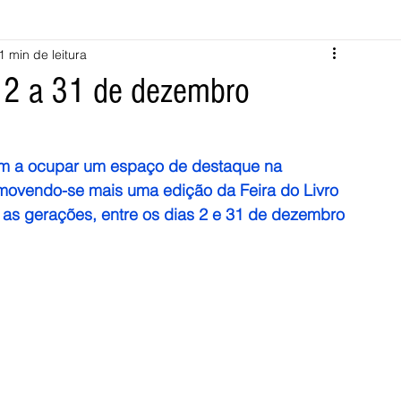
1 min de leitura
Melgaço
Montalegre
Cabeceiras de Basto
e 2 a 31 de dezembro
Vila Verde
Braga
Barcelos
Regional
Nacional
ltam a ocupar um espaço de destaque na 
omovendo-se mais uma edição da Feira do Livro 
ícias
Crime
Desporto
Saúde
Opinião
PNPG
 as gerações, entre os dias 2 e 31 de dezembro 