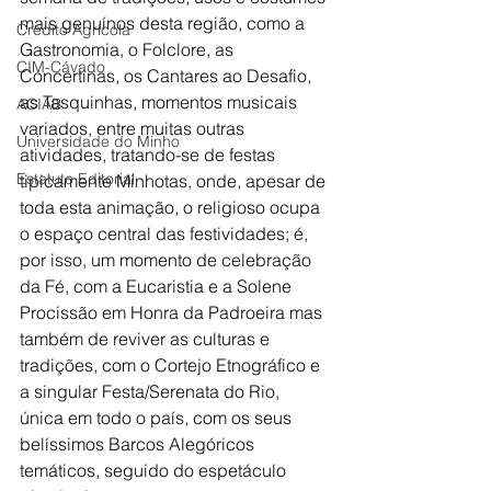
mais genuínos desta região, como a 
Crédito Agrícola
Gastronomia, o Folclore, as 
CIM-Cávado
Concertinas, os Cantares ao Desafio, 
as Tasquinhas, momentos musicais 
ACIAB
variados, entre muitas outras 
Universidade do Minho
atividades, tratando-se de festas 
Estatuto Editorial
tipicamente Minhotas, onde, apesar de 
toda esta animação, o religioso ocupa 
o espaço central das festividades; é, 
por isso, um momento de celebração 
da Fé, com a Eucaristia e a Solene 
Procissão em Honra da Padroeira mas 
também de reviver as culturas e 
tradições, com o Cortejo Etnográfico e 
a singular Festa/Serenata do Rio, 
única em todo o país, com os seus 
belíssimos Barcos Alegóricos 
temáticos, seguido do espetáculo 