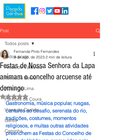
Post
Todos posts
Fernanda Pinto Fernandes
Todos posts
9 de ago. de 2023
2 min de leitura
Festas de Nossa Senhora da Lapa
Arcos de Valdevez
animam o concelho arcuense até
Ponte da Barca
domingo
Ponte de Lima
Avaliado com NaN de 5 estrelas.
Paredes de Coura
Gastronomia, música popular, rusgas, 
Viana do Castelo
cantares ao desafio, serenata do rio, 
tradições, costumes, momentos 
Gerês
religiosos, e muitas outras atividades 
Caminha
preenchem as Festas do Concelho de 