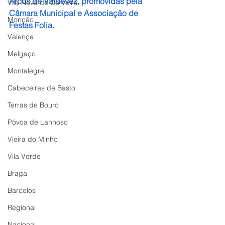
Arcos de Valdevez, promovidas pela 
Vila Nova de Cerveira
Câmara Municipal e Associação de 
Monção
Festas Folia.
Valença
Melgaço
Montalegre
Cabeceiras de Basto
Terras de Bouro
Póvoa de Lanhoso
Vieira do Minho
Vila Verde
Braga
Barcelos
Regional
Nacional