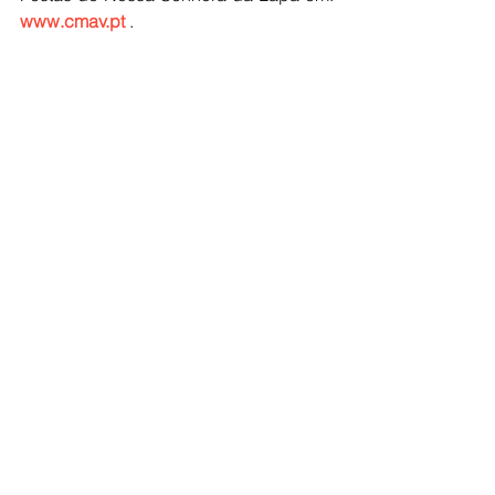
www.cmav.pt
 .