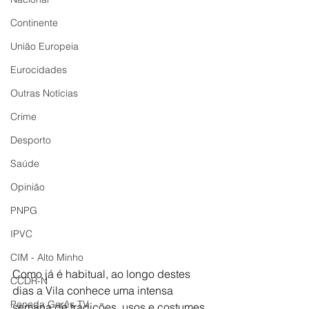
Continente
União Europeia
Eurocidades
Outras Notícias
Crime
Desporto
Saúde
Opinião
PNPG
IPVC
CIM - Alto Minho
Como já é habitual, ao longo destes 
CCDR-N
dias a Vila conhece uma intensa 
Peneda Gerês TV
semana de tradições, usos e costumes 