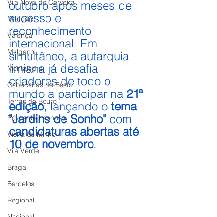
Vila Nova de Cerveira
outubro após meses de 
sucesso e 
Monção
reconhecimento 
Valença
internacional. Em 
Melgaço
simultâneo, a autarquia 
limiana já desafia 
Montalegre
criadores de todo o 
Cabeceiras de Basto
mundo a participar na
 21ª 
Terras de Bouro
edição
, lançando o
 tema 
"Jardins de Sonho"
 com 
Póvoa de Lanhoso
candidaturas abertas até 
Vieira do Minho
10 de novembro
.
Vila Verde
Braga
Barcelos
Regional
Nacional