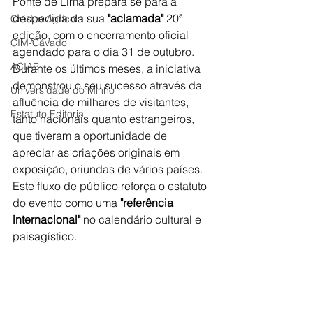
Ponte de Lima prepara se para a 
despedida da sua 
"aclamada"
 20ª 
Crédito Agrícola
edição, com o encerramento oficial 
CIM-Cávado
agendado para o dia 31 de outubro. 
ACIAB
Durante os últimos meses, a iniciativa 
demonstrou o seu sucesso através da 
Universidade do Minho
afluência de milhares de visitantes, 
Estatuto Editorial
tanto nacionais quanto estrangeiros, 
que tiveram a oportunidade de 
apreciar as criações originais em 
exposição, oriundas de vários países. 
Este fluxo de público reforça o estatuto 
do evento como uma 
"referência 
internacional"
 no calendário cultural e 
paisagístico.