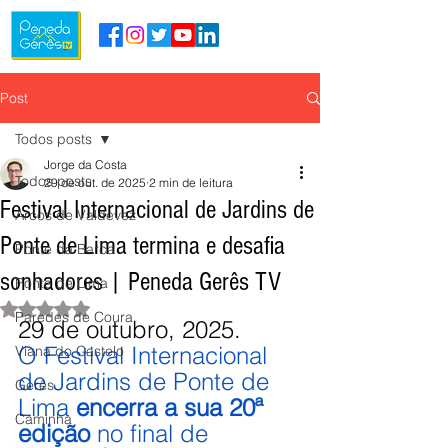
Post
Todos posts
Jorge da Costa
Todos posts
29 de out. de 2025
2 min de leitura
Festival Internacional de Jardins de
Arcos de Valdevez
Ponte de Lima termina e desafia
Ponte da Barca
sonhadores | Peneda Gerês TV
Ponte de Lima
Avaliado com NaN de 5 estrelas.
Paredes de Coura
29 de outubro, 2025.
O Festival Internacional 
Viana do Castelo
de Jardins de Ponte de 
Gerês
Lima 
encerra a sua 20ª 
Caminha
edição
 no final de 