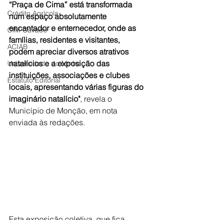
“Praça de Cima” está transformada 
Crédito Agrícola
num espaço absolutamente 
encantador e enternecedor, onde as 
CIM-Cávado
famílias, residentes e visitantes, 
ACIAB
podem apreciar diversos atrativos 
natalícios e a exposição das 
Universidade do Minho
instituições, associações e clubes 
Estatuto Editorial
locais, apresentando várias figuras do 
imaginário natalício"
, revela o 
Município de Monção, em nota 
enviada às redações.
Esta exposição coletiva, que fica 