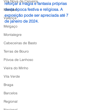
Vila Nova de Cerveira
reforçar a magia e fantasia próprias 
desta época festiva e religiosa. A 
Monção
exposição pode ser apreciada até 7 
Valença
de janeiro de 2024.
Melgaço
Montalegre
Cabeceiras de Basto
Terras de Bouro
Póvoa de Lanhoso
Vieira do Minho
Vila Verde
Braga
Barcelos
Regional
Nacional