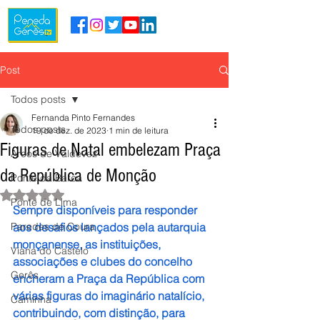
Post
Todos posts
Fernanda Pinto Fernandes
Todos posts
19 de dez. de 2023
1 min de leitura
Figuras de Natal embelezam Praça
Arcos de Valdevez
da República de Monção
Ponte da Barca
Avaliado com NaN de 5 estrelas.
Ponte de Lima
Sempre disponíveis para responder 
Paredes de Coura
aos desafios lançados pela autarquia 
monçanense, as instituições, 
Viana do Castelo
associações e clubes do concelho 
Gerês
encheram a Praça da República com 
várias figuras do imaginário natalício, 
Caminha
contribuindo, com distinção, para 