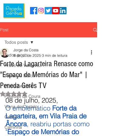
Post
Todos posts
Jorge da Costa
Todos posts
8 de jul. de 2025
3 min de leitura
Forte da Lagarteira Renasce como
Arcos de Valdevez
"Espaço de Memórias do Mar" |
Ponte da Barca
Peneda Gerês TV
Ponte de Lima
Avaliado com NaN de 5 estrelas.
Paredes de Coura
08 de julho, 2025,
Viana do Castelo
O emblemático 
Forte da 
Lagarteira, em Vila Praia de 
Gerês
Âncora
, reabriu portas como 
Caminha
"
Espaço de Memórias do 