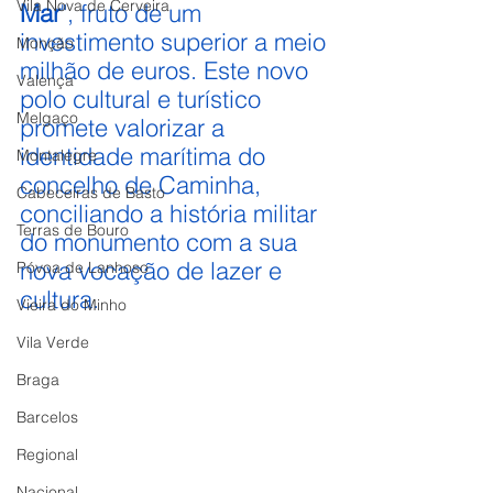
Vila Nova de Cerveira
Mar
", fruto de um 
investimento superior a meio 
Monção
milhão de euros. Este novo 
Valença
polo cultural e turístico 
Melgaço
promete valorizar a 
identidade marítima do 
Montalegre
concelho de Caminha, 
Cabeceiras de Basto
conciliando a história militar 
Terras de Bouro
do monumento com a sua 
nova vocação de lazer e 
Póvoa de Lanhoso
cultura.
Vieira do Minho
Vila Verde
Braga
Barcelos
Regional
Nacional