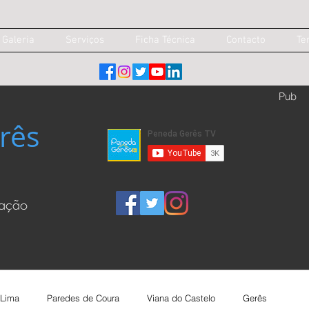
Galeria
Serviços
Ficha Técnica
Contacto
Te
Pub
rês
cação
 Lima
Paredes de Coura
Viana do Castelo
Gerês