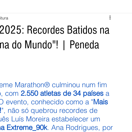
itura
Melgaço
Montalegre
Cabeceiras de Basto
2025: Recordes Batidos na
ona do Mundo"! | Peneda
Vila Verde
Braga
Barcelos
Regional
Nacional
ícias
Crime
Desporto
Saúde
Opinião
PNPG
reme Marathon® culminou num fim 
o, com 
2.550 atletas de 34 países
 a 
 O evento, conhecido como a "
Mais 
!
", não só quebrou recordes de 
uês Luís Moreira estabelecer um 
na Extreme_90k
. Ana Rodrigues, por 