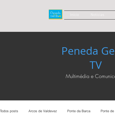
Início
Notícias
Peneda Ge
TV
Multimédia e Comuni
Todos posts
Arcos de Valdevez
Ponte da Barca
Ponte de