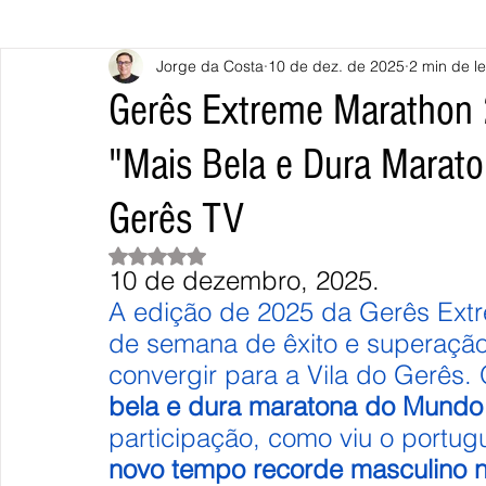
Jorge da Costa
10 de dez. de 2025
2 min de le
Caminha
Vila Nova de Cerveira
Monção
Valença
Gerês Extreme Marathon 
"Mais Bela e Dura Marat
Terras de Bouro
Póvoa de Lanhoso
Vieira do Minho
Gerês TV
Continente
União Europeia
Eurocidades
Outras Not
Avaliado com NaN de 5 estrelas.
10 de dezembro, 2025.
A edição de 2025 da Gerês Ext
de semana de êxito e superaçã
convergir para a Vila do Gerês.
bela e dura maratona do Mundo
participação, como viu o portug
novo tempo recorde masculino 