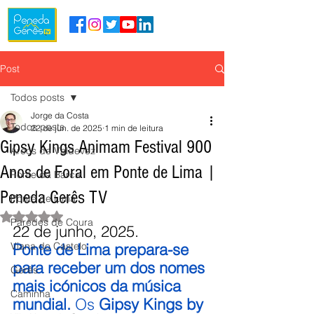
Post
Todos posts
Jorge da Costa
Todos posts
22 de jun. de 2025
1 min de leitura
Gipsy Kings Animam Festival 900
Arcos de Valdevez
Anos de Foral em Ponte de Lima |
Ponte da Barca
Peneda Gerês TV
Ponte de Lima
Avaliado com NaN de 5 estrelas.
Paredes de Coura
22 de junho, 2025.
Viana do Castelo
Ponte de Lima prepara-se 
para receber um dos nomes 
Gerês
mais icónicos da música 
Caminha
mundial.
 Os 
Gipsy Kings by 