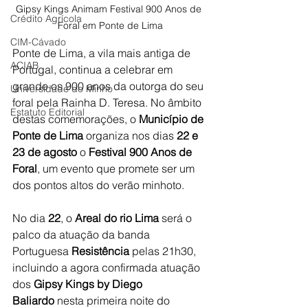
Gipsy Kings Animam Festival 900 Anos de 
Crédito Agrícola
Foral em Ponte de Lima
CIM-Cávado
Ponte de Lima, a vila mais antiga de 
ACIAB
Portugal, continua a celebrar em 
grande os 900 anos da outorga do seu 
Universidade do Minho
foral pela Rainha D. Teresa. No âmbito 
Estatuto Editorial
destas comemorações, o 
Município de 
Ponte de Lima
 organiza nos dias 
22 e 
23 de agosto 
o 
Festival 900 Anos de 
Foral
, um evento que promete ser um 
dos pontos altos do verão minhoto.
No dia 
22
, o 
Areal do rio Lima
 será o 
palco da atuação da banda 
Portuguesa 
Resistência
 pelas 21h30, 
incluindo a agora confirmada atuação 
dos 
Gipsy Kings by Diego 
Baliardo
 nesta primeira noite do 