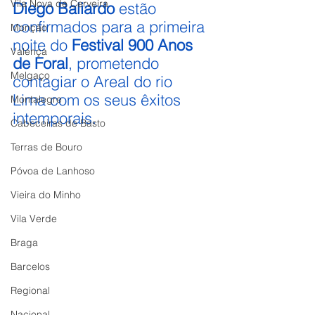
Vila Nova de Cerveira
Diego Baliardo
 estão 
confirmados para a primeira 
Monção
noite do 
Festival 900 Anos 
Valença
de Foral
, prometendo 
Melgaço
contagiar o Areal do rio 
Lima com os seus êxitos 
Montalegre
intemporais.
Cabeceiras de Basto
Terras de Bouro
Póvoa de Lanhoso
Vieira do Minho
Vila Verde
Braga
Barcelos
Regional
Nacional