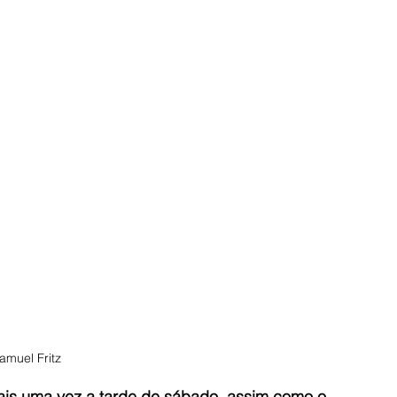
amuel Fritz
ais uma vez a tarde de sábado, assim como o 