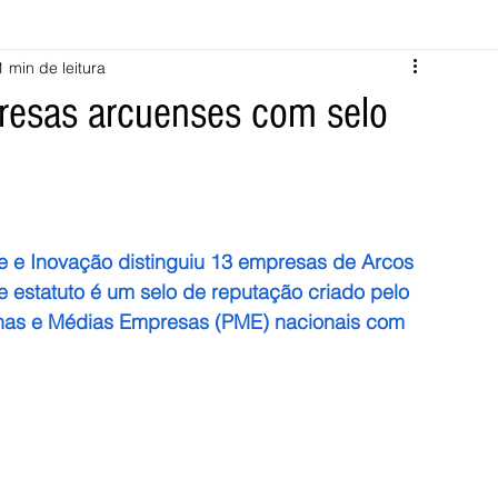
1 min de leitura
Melgaço
Montalegre
Cabeceiras de Basto
resas arcuenses com selo
Vila Verde
Braga
Barcelos
Regional
Nacional
ícias
Crime
Desporto
Saúde
Opinião
PNPG
e e Inovação distinguiu 13 empresas de Arcos 
e estatuto é um selo de reputação criado pelo 
enas e Médias Empresas (PME) nacionais com 