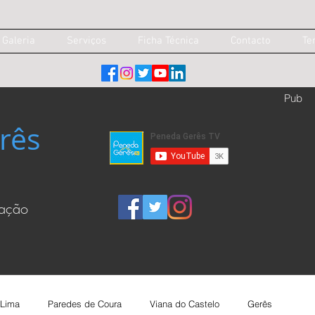
Galeria
Serviços
Ficha Técnica
Contacto
Te
Pub
rês
cação
 Lima
Paredes de Coura
Viana do Castelo
Gerês