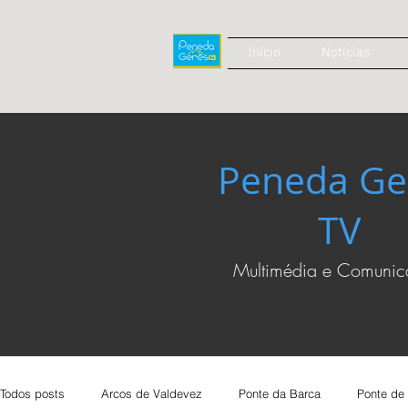
Início
Notícias
Peneda Ge
TV
Multimédia e Comuni
Todos posts
Arcos de Valdevez
Ponte da Barca
Ponte de