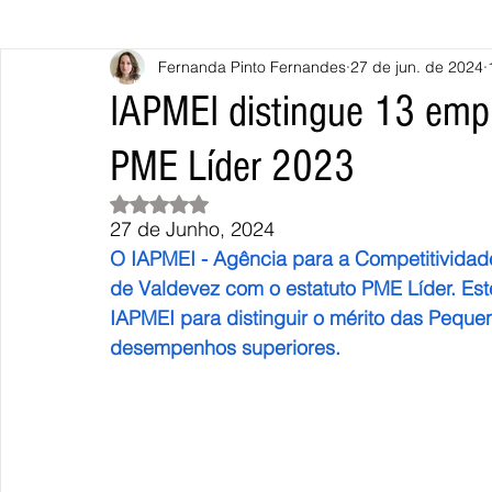
Fernanda Pinto Fernandes
27 de jun. de 2024
Caminha
Vila Nova de Cerveira
Monção
Valença
IAPMEI distingue 13 emp
PME Líder 2023
Terras de Bouro
Póvoa de Lanhoso
Vieira do Minho
Avaliado com NaN de 5 estrelas.
27 de Junho, 2024
Continente
União Europeia
Eurocidades
Outras Not
O IAPMEI - Agência para a Competitividad
de Valdevez com o estatuto PME Líder. Est
IAPMEI para distinguir o mérito das Pequ
desempenhos superiores.